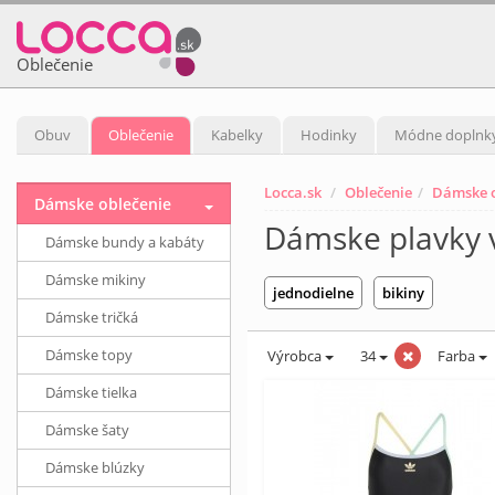
Oblečenie
Obuv
Oblečenie
Kabelky
Hodinky
Módne doplnk
Locca.sk
Oblečenie
Dámske o
Dámske oblečenie
Dámske plavky v
Dámske bundy a kabáty
Dámske mikiny
jednodielne
bikiny
Dámske tričká
Dámske topy
Výrobca
34
Farba
Dámske tielka
Dámske šaty
Dámske blúzky