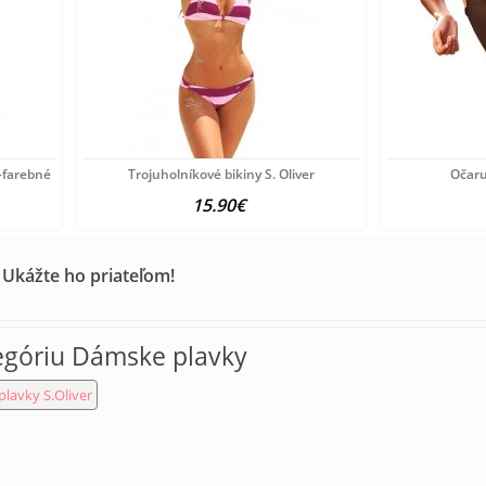
-farebné
Trojuholníkové bikiny S. Oliver
Očaru
15.90€
 Ukážte ho priateľom!
egóriu Dámske plavky
lavky S.Oliver