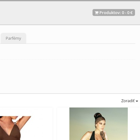
Produktov:
0
-
0 €
Parfémy
Zoradiť