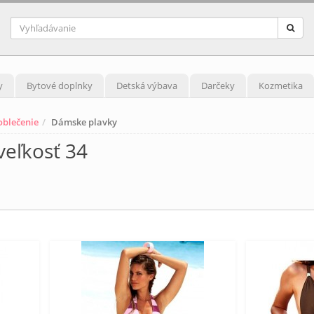
y
Bytové doplnky
Detská výbava
Darčeky
Kozmetika
blečenie
Dámske plavky
eľkosť 34