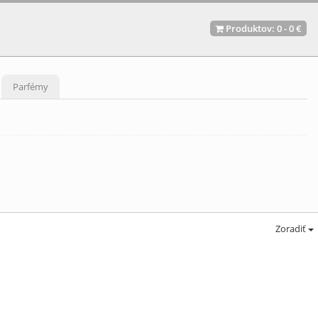
Produktov:
0
-
0 €
Parfémy
Zoradiť