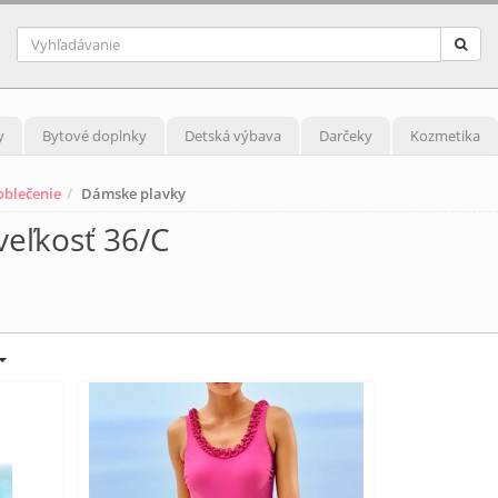
y
Bytové doplnky
Detská výbava
Darčeky
Kozmetika
blečenie
Dámske plavky
eľkosť 36/C