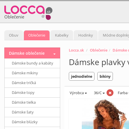
Oblečenie
Obuv
Oblečenie
Kabelky
Hodinky
Módne doplnk
Locca.sk
Oblečenie
Dámske o
Dámske oblečenie
Dámske plavky v
Dámske bundy a kabáty
Dámske mikiny
jednodielne
bikiny
Dámske tričká
Dámske topy
Výrobca
36/C
Farba
Dámske tielka
Dámske šaty
Dámske blúzky