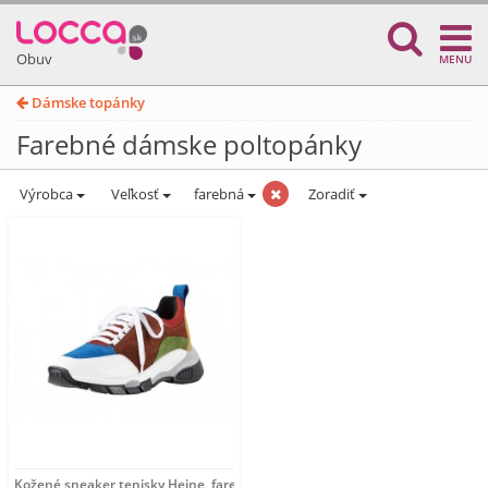
Obuv
MENU
Dámske topánky
Farebné dámske poltopánky
Výrobca
Veľkosť
farebná
Zoradiť
Kožené sneaker tenisky Heine, farebné