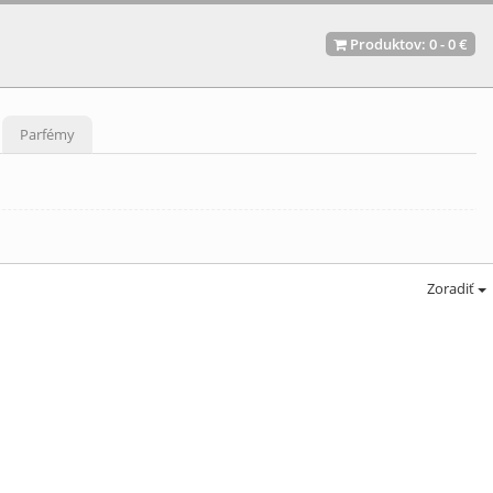
Produktov:
0
-
0 €
Parfémy
Zoradiť