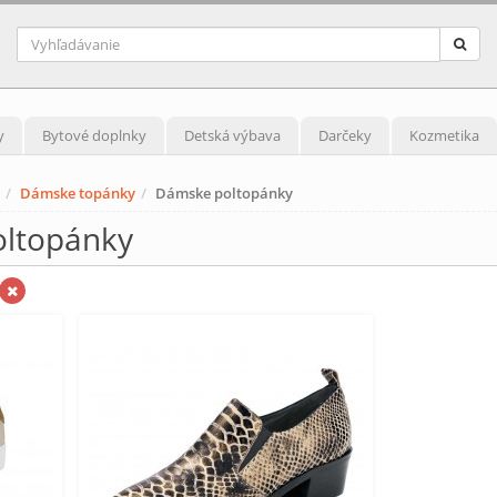
y
Bytové doplnky
Detská výbava
Darčeky
Kozmetika
Dámske topánky
Dámske poltopánky
oltopánky