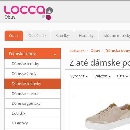
Obuv
Obuv
Oblečenie
Kabelky
Hodinky
Módne doplnk
Locca.sk
Obuv
Dámska obuv
Dámska obuv
Zlaté dámske p
Dámske tenisky
Dámske čižmy
Výrobca
Veľkosť
zlatá
Dámske topánky
Dámske snehule
Dámske gumáky
Lodičky
Balerínky