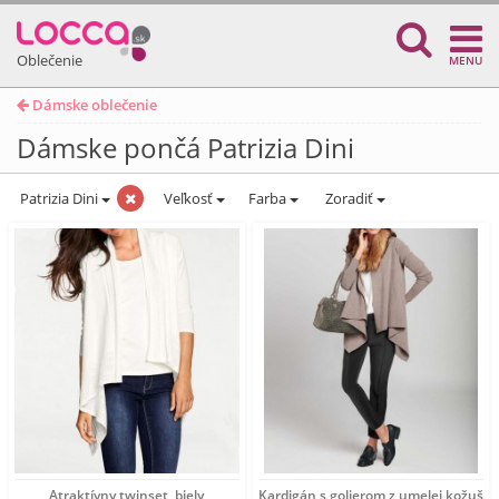
Oblečenie
MENU
Dámske oblečenie
Dámske pončá Patrizia Dini
Patrizia Dini
Veľkosť
Farba
Zoradiť
Atraktívny twinset, biely
Kardigán s golierom z umelej kožušiny 