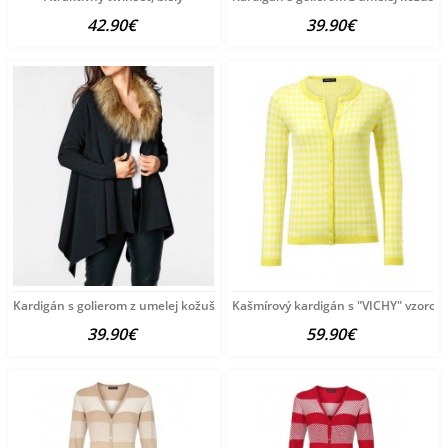
42.90€
39.90€
Kardigán s golierom z umelej kožušiny Patrizia Dini,
Kašmírový kardigán s "VICHY" vzorom,
39.90€
59.90€