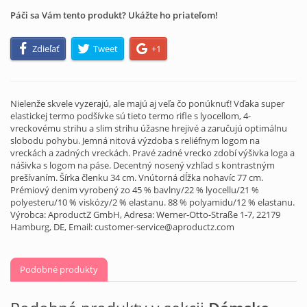
Páči sa Vám tento produkt? Ukážte ho priateľom!
Zdieľať
Tweet
+1
Nielenže skvele vyzerajú, ale majú aj veľa čo ponúknuť! Vďaka super
elastickej termo podšívke sú tieto termo rifle s lyocellom, 4-
vreckovému strihu a slim strihu úžasne hrejivé a zaručujú optimálnu
slobodu pohybu. Jemná nitová výzdoba s reliéfnym logom na
vreckách a zadných vreckách. Pravé zadné vrecko zdobí výšivka loga a
nášivka s logom na páse. Decentný nosený vzhľad s kontrastným
prešívaním. Šírka členku 34 cm. Vnútorná dĺžka nohavíc 77 cm.
Prémiový denim vyrobený zo 45 % bavlny/22 % lyocellu/21 %
polyesteru/10 % viskózy/2 % elastanu. 88 % polyamidu/12 % elastanu.
Výrobca: AproductZ GmbH, Adresa: Werner-Otto-Straße 1-7, 22179
Hamburg, DE, Email: customer-service@aproductz.com
Podobné produkty