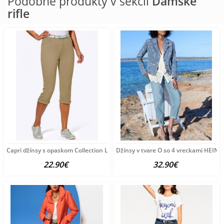
Podobné produkty v sekcii
Dámske
rifle
Capri džínsy s opaskom Collection L, pieskové
Džínsy v tvare O so 4 vreckami HEINE
22.90€
32.90€