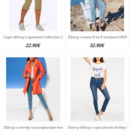
Capri džínsy s opaskom Collection L, pieskové
Džínsy v tvare O so 4 vreckami HEINE
22.90€
32.90€
Džínsy s trendy rozstrapkaným lemom HEINE, modrobiele
Skinny džínsy s vystužením Ashley B