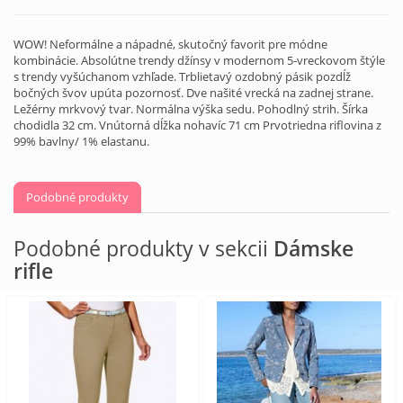
WOW! Neformálne a nápadné, skutočný favorit pre módne
kombinácie. Absolútne trendy džínsy v modernom 5-vreckovom štýle
s trendy vyšúchanom vzhľade. Trblietavý ozdobný pásik pozdĺž
bočných švov upúta pozornosť. Dve našité vrecká na zadnej strane.
Ležérny mrkvový tvar. Normálna výška sedu. Pohodlný strih. Šírka
chodidla 32 cm. Vnútorná dĺžka nohavíc 71 cm Prvotriedna riflovina z
99% bavlny/ 1% elastanu.
Podobné produkty
Podobné produkty v sekcii
Dámske
rifle