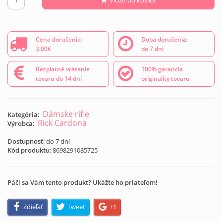
Cena doručenia:
Doba doručenia:
3.00€
do 7 dní
Bezplatné vrátenie
100% garancia
tovaru do 14 dní
originality tovaru
Dámske rifle
Kategória:
Rick Cardona
Výrobca:
Dostupnosť
: do 7 dní
Kód produktu
:
8698291085725
Páči sa Vám tento produkt? Ukážte ho priateľom!
Zdieľať
Tweet
+1