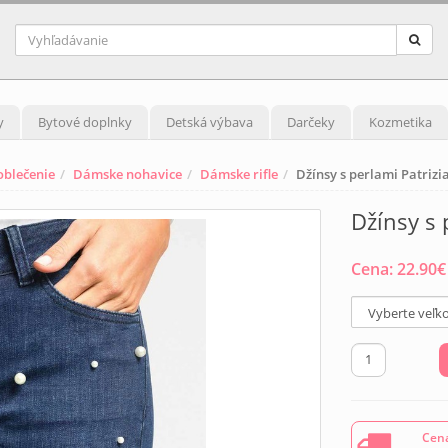
y
Bytové doplnky
Detská výbava
Darčeky
Kozmetika
blečenie
Dámske nohavice
Dámske rifle
Džínsy s perlami Patriz
Džínsy s 
Cena:
22.90
€
Cena