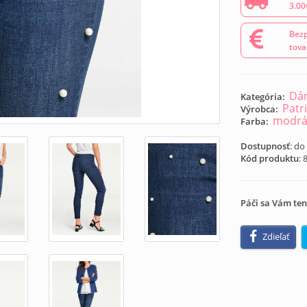
3.00
Bezp
tova
Dám
Kategória:
Patri
Výrobca:
modr
Farba:
Dostupnosť
: do
Kód produktu
:
Páči sa Vám ten
Zdieľať