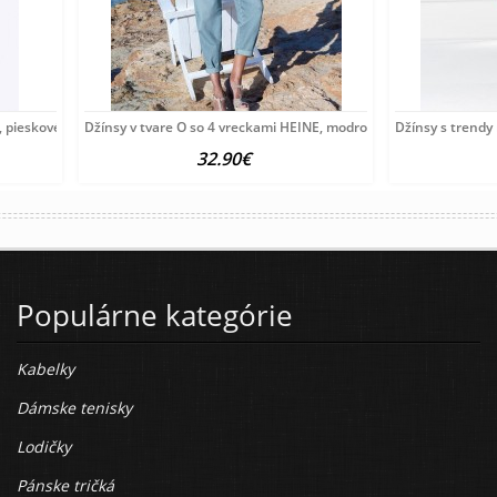
, pieskové
Džínsy v tvare O so 4 vreckami HEINE, modrobiele
Džínsy s trend
32.90€
Populárne kategórie
Kabelky
Dámske tenisky
Lodičky
Pánske tričká