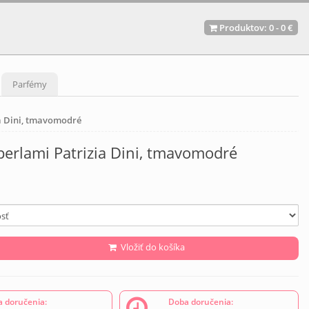
Produktov:
0
-
0 €
Parfémy
ia Dini, tmavomodré
perlami Patrizia Dini, tmavomodré
Vložiť do košíka
 doručenia:
Doba doručenia: