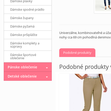
Dámske plavky
Dámske spodné prádlo
Dámske župany
Dámske pyžamá
Univerzálne, kombinovateľné a úžas
Dámske pršiplášte
nohy cca 69 cm pohodlná denimová
Dámske komplety a
súpravy
Podobné produkty
Dámske športové
oblečenie
Podobné produkty v
Pánske oblečenie
Detské oblečenie