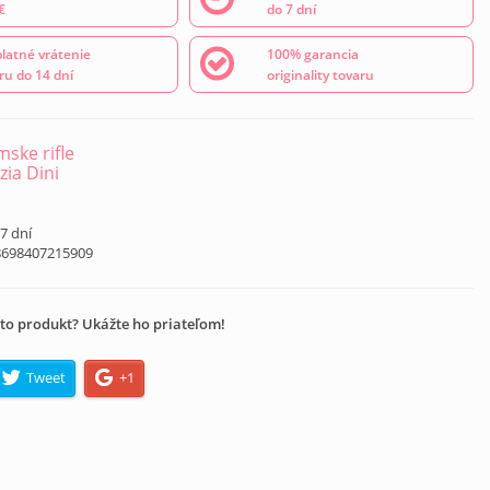
€
do 7 dní
latné vrátenie
100% garancia
ru do 14 dní
originality tovaru
ske rifle
zia Dini
á
 7 dní
8698407215909
to produkt? Ukážte ho priateľom!
Tweet
+1