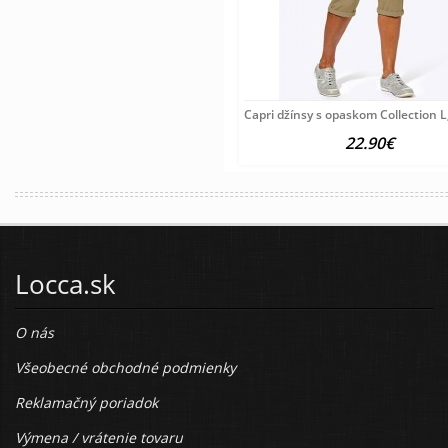
Capri džínsy s opaskom Collection L
22.90€
Locca.sk
O nás
Všeobecné obchodné podmienky
Reklamačný poriadok
Výmena / vrátenie tovaru