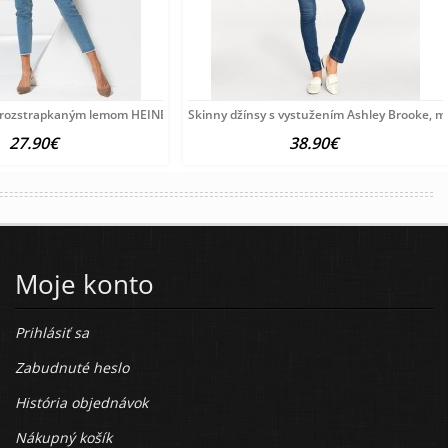
y rozstrapkaným lemom HEINE, modrobiele
Skinny džínsy s vystužením Ashley Brooke, m
27.90€
38.90€
Moje konto
Prihlásiť sa
Zabudnuté heslo
História objednávok
Nákupný košík