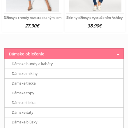
Džínsy s trendy rozstrapkaným lemom HEINE, modrobiele
Skinny džínsy s vystužením Ashley B
27.90€
38.90€
Dámske oblečenie
Dámske bundy a kabáty
Dámske mikiny
Dámske tričká
Dámske topy
Dámske tielka
Dámske šaty
Dámske blúzky