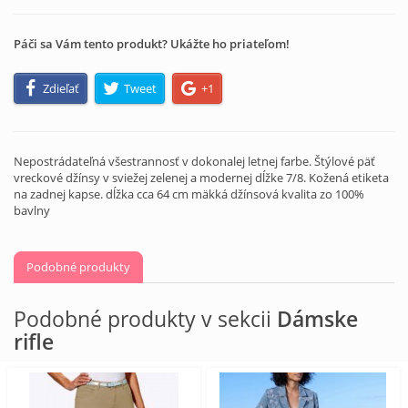
Páči sa Vám tento produkt? Ukážte ho priateľom!
Zdieľať
Tweet
+1
Nepostrádateľná všestrannosť v dokonalej letnej farbe. Štýlové päť
vreckové džínsy v sviežej zelenej a modernej dĺžke 7/8. Kožená etiketa
na zadnej kapse. dĺžka cca 64 cm mäkká džínsová kvalita zo 100%
bavlny
Podobné produkty
Podobné produkty v sekcii
Dámske
rifle