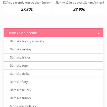
Džínsy s trendy rozstrapkaným lemom HEINE, modrobiele
Skinny džínsy s vystužením Ashley B
27.90€
38.90€
Dámske oblečenie
Dámske bundy a kabáty
Dámske mikiny
Dámske tričká
Dámske topy
Dámske tielka
Dámske šaty
Dámske blúzky
Dámske tuniky
Móda pre moletky