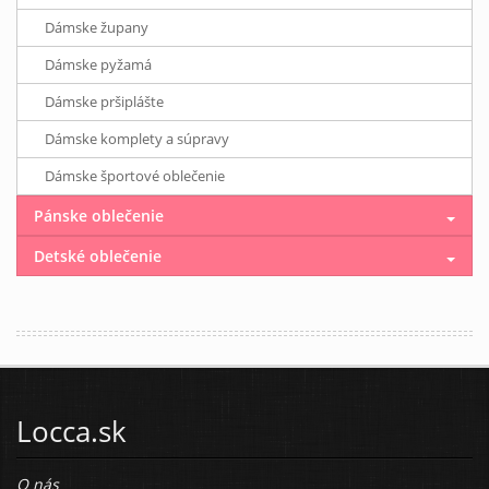
Dámske župany
Dámske pyžamá
Dámske pršiplášte
Dámske komplety a súpravy
Dámske športové oblečenie
Pánske oblečenie
Detské oblečenie
Locca.sk
O nás