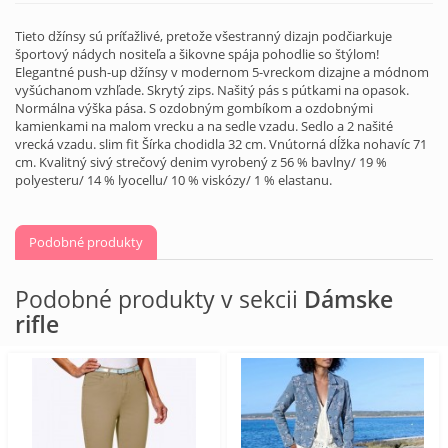
Tieto džínsy sú príťažlivé, pretože všestranný dizajn podčiarkuje
športový nádych nositeľa a šikovne spája pohodlie so štýlom!
Elegantné push-up džínsy v modernom 5-vreckom dizajne a módnom
vyšúchanom vzhľade. Skrytý zips. Našitý pás s pútkami na opasok.
Normálna výška pása. S ozdobným gombíkom a ozdobnými
kamienkami na malom vrecku a na sedle vzadu. Sedlo a 2 našité
vrecká vzadu. slim fit Šírka chodidla 32 cm. Vnútorná dĺžka nohavíc 71
cm. Kvalitný sivý strečový denim vyrobený z 56 % bavlny/ 19 %
polyesteru/ 14 % lyocellu/ 10 % viskózy/ 1 % elastanu.
Podobné produkty
Podobné produkty v sekcii
Dámske
rifle