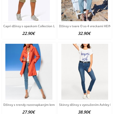
Capri džínsy s opaskom Collection L, pieskové
Džínsy v tvare O so 4 vreckami HEINE
22.90€
32.90€
Džínsy s trendy rozstrapkaným lemom HEINE, modrobiele
Skinny džínsy s vystužením Ashley B
27.90€
38.90€