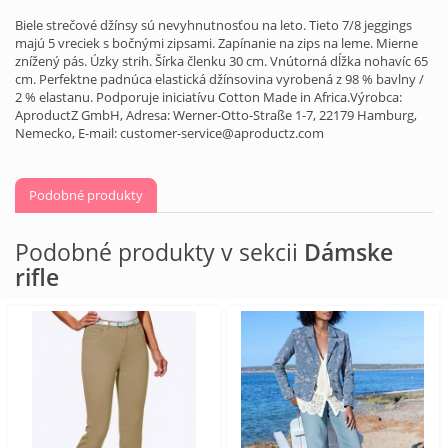
Biele strečové džínsy sú nevyhnutnosťou na leto. Tieto 7/8 jeggings
majú 5 vreciek s bočnými zipsami. Zapínanie na zips na leme. Mierne
znížený pás. Úzky strih. Šírka členku 30 cm. Vnútorná dĺžka nohavíc 65
cm. Perfektne padnúca elastická džínsovina vyrobená z 98 % bavlny /
2 % elastanu. Podporuje iniciatívu Cotton Made in Africa.Výrobca:
AproductZ GmbH, Adresa: Werner-Otto-Straße 1-7, 22179 Hamburg,
Nemecko, E-mail: customer-service@aproductz.com
Podobné produkty
Podobné produkty v sekcii
Dámske
rifle