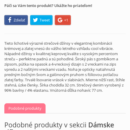
Páči sa Vám tento produkt? Ukážte ho priateľom!
Zdieľať
Tweet
+1
Tieto lichotivé výrazné strečové džínsy v elegantnej kombinácii
krémovej a zlatej vnesú do vášho letného vzhľadu cool vibrácie.
Nápadné džínsy v kvalitnej keprovej kvalite s vysokým percentom
streču – perfektne padnú a sú pohodlné. Široký pás s gombíkom a
zipsom, pútka na opasok a 4-vreckový dizajn s 2 vreckami na zips
vpredu a 2 našitými vreckami vzadu. Noha je opticky natiahnutá
predným bočným švom a galónovým pruhom s fóliovou potlačou
zlatej farby. Trvalé lisovanie vrások v slabinách. Mierne nižší rast, štíhle
stehná, úzke členky. Šírka chodidla 32 cm. Strečový denim vyrobený z
96% bavlny / 4% elastanu. Vnútorná dĺžka nohavíc 77 cm.
Podobné produkty
Podobné produkty v sekcii
Dámske