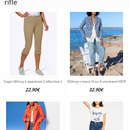
rifle
Capri džínsy s opaskom Collection L, pieskové
Džínsy v tvare O so 4 vreckami HEINE
22.90€
32.90€