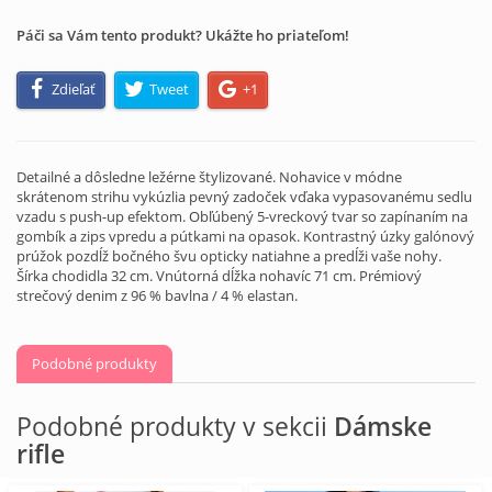
Páči sa Vám tento produkt? Ukážte ho priateľom!
Zdieľať
Tweet
+1
Detailné a dôsledne ležérne štylizované. Nohavice v módne
skrátenom strihu vykúzlia pevný zadoček vďaka vypasovanému sedlu
vzadu s push-up efektom. Obľúbený 5-vreckový tvar so zapínaním na
gombík a zips vpredu a pútkami na opasok. Kontrastný úzky galónový
prúžok pozdĺž bočného švu opticky natiahne a predĺži vaše nohy.
Šírka chodidla 32 cm. Vnútorná dĺžka nohavíc 71 cm. Prémiový
strečový denim z 96 % bavlna / 4 % elastan.
Podobné produkty
Podobné produkty v sekcii
Dámske
rifle