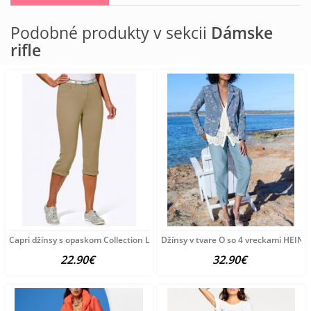
Podobné produkty v sekcii
Dámske
rifle
Capri džínsy s opaskom Collection L, pieskové
Džínsy v tvare O so 4 vreckami HEINE
22.90€
32.90€