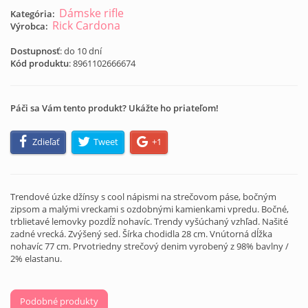
Dámske rifle
Kategória:
Rick Cardona
Výrobca:
Dostupnosť
: do 10 dní
Kód produktu
:
8961102666674
Páči sa Vám tento produkt? Ukážte ho priateľom!
Zdieľať
Tweet
+1
Trendové úzke džínsy s cool nápismi na strečovom páse, bočným
zipsom a malými vreckami s ozdobnými kamienkami vpredu. Bočné,
trblietavé lemovky pozdĺž nohavíc. Trendy vyšúchaný vzhľad. Našité
zadné vrecká. Zvýšený sed. Šírka chodidla 28 cm. Vnútorná dĺžka
nohavíc 77 cm. Prvotriedny strečový denim vyrobený z 98% bavlny /
2% elastanu.
Podobné produkty