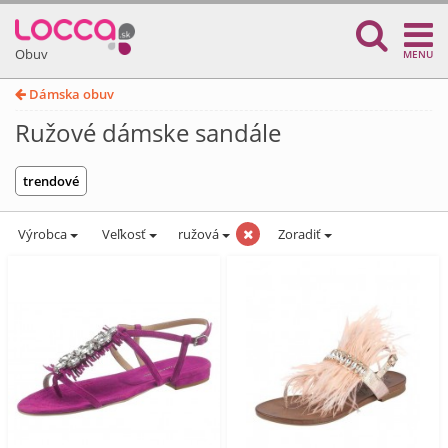
Obuv
MENU
Dámska obuv
Ružové dámske sandále
trendové
Výrobca
Veľkosť
ružová
Zoradiť