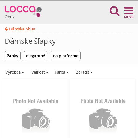
Obuv
MENU
Dámska obuv
Dámske šľapky
žabky
elegantné
na platforme
Výrobca
Veľkosť
Farba
Zoradiť