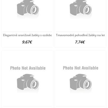
Elegantné oranžové žabky s ozdobou
Tmavomodré pohodlné žabky na leto
9.67€
7.74€