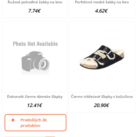
Ružové pohodlné žabky na leto
Perfektné modré žabky na leto
7.74€
4.62€
Dokonalé čierne dámske šľapky
Čierne trblietavé šľapky s kožušinou
12.41€
20.90€
Predošlých 36
produktov