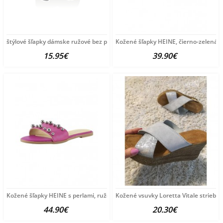
štýlové šľapky dámske ružové bez podpätku
Kožené šľapky HEINE, čierno-zelená
15.95€
39.90€
Kožené šľapky HEINE s perlami, ružová
Kožené vsuvky Loretta Vitale striebor
44.90€
20.30€