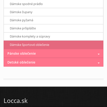
Dámske spodné prádlo
Dámske župany
Dámske pyžamá
Dámske pršiplášte
Dámske komplety a súpravy
Dámske športové oblečenie
Pánske oblečenie
Detské oblečenie
Locca.sk