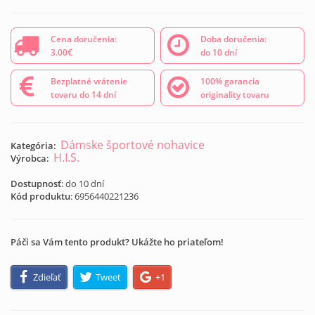
Cena doručenia:
Doba doručenia:
3.00€
do 10 dní
Bezplatné vrátenie
100% garancia
tovaru do 14 dní
originality tovaru
Dámske športové nohavice
Kategória:
H.I.S.
Výrobca:
Dostupnosť
: do 10 dní
Kód produktu
:
6956440221236
Páči sa Vám tento produkt? Ukážte ho priateľom!
Zdieľať
Tweet
+1