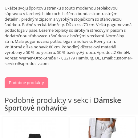
Ukážte svoju športovú stránku s touto modernou teplákovou
súpravou v farebných blokoch. Ležérna bunda s kontrastnými
detailmi, predným zipsom a vysokým stojačikom so sťahovacou
šnúrkou. Bočné vrecká. Manžety. Dĺžka cca 70 cm. Veľká pogumovaná
potlač loga v páse. Ležérne tepláky so širokým strečovým pásom s
dodatočnou sťahovacou šnúrkou a bočnými vreckami. Normálny
strih. Malá pogumovaná potlač loga na nohavici. Rovný strih.
Vnútorná dĺžka nohavíc 80 cm. Pohodlný džersejový materiál
vyrobený z 50 % polyesteru, 50 % bavlny.Výrobca: AproductZ GmbH,
Adresa: Werner-Otto-Straße 1-7, 22179 Hamburg, DE, Email: customer-
service@aproductz.com
Podobné produkty
Podobné produkty v sekcii
Dámske
športové nohavice