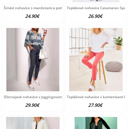
Široké nohavice s manžetami a potlačou HEINE, khaki-čierno-farebné
Teplákové nohavice Catamaran Sports
24.90€
26.90€
Džersejové nohavice v joggingovom štýle Création L,
Teplákové nohavice s kamienkami Line
29.90€
27.90€