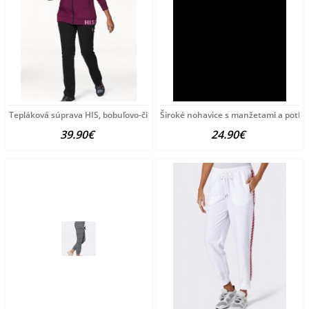
Tepláková súprava HIS, bobuľovo-čierna
Široké nohavice s manžetami a potla
39.90€
24.90€