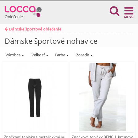
Oblečenie
MENU
Dámske športové oblečenie
Dámske športové nohavice
Výrobca
Veľkosť
Farba
Zoradiť
Značkové tepláky s metalickými pruhmi BENCH, čierne
Značkové tepláky BENCH, krémove