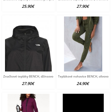
25.90€
27.90€
Značkové tepláky BENCH, džínsovo modré
Teplákové nohavice BENCH, olivovo z
27.90€
24.90€