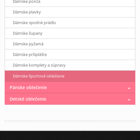
Dámske pončá
Dámske plavky
Dámske spodné prádlo
Dámske župany
Dámske pyžamá
Dámske pršiplášte
Dámske komplety a súpravy
Dámske športové oblečenie
Pánske oblečenie
Detské oblečenie