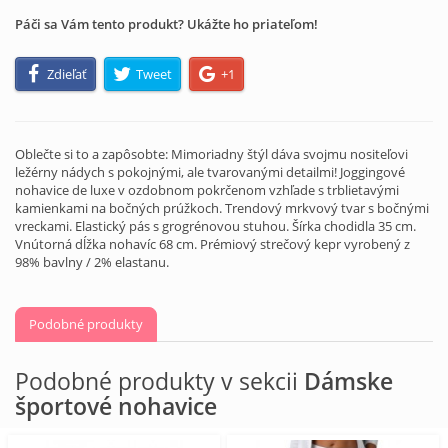
Páči sa Vám tento produkt? Ukážte ho priateľom!
Zdieľať
Tweet
+1
Oblečte si to a zapôsobte: Mimoriadny štýl dáva svojmu nositeľovi
ležérny nádych s pokojnými, ale tvarovanými detailmi! Joggingové
nohavice de luxe v ozdobnom pokrčenom vzhľade s trblietavými
kamienkami na bočných prúžkoch. Trendový mrkvový tvar s bočnými
vreckami. Elastický pás s grogrénovou stuhou. Šírka chodidla 35 cm.
Vnútorná dĺžka nohavíc 68 cm. Prémiový strečový kepr vyrobený z
98% bavlny / 2% elastanu.
Podobné produkty
Podobné produkty v sekcii
Dámske
športové nohavice