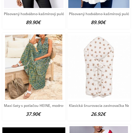
Plisovaný hodvábno-kašmírový pulóver
Plisovaný hodvábno-kašmírový pulóve
89.90€
89.90€
Maxi šaty s potlačou HEINE, modro-zeleno-žlté
Klasická šnurovacia zavinovačka New
37.90€
26.92€