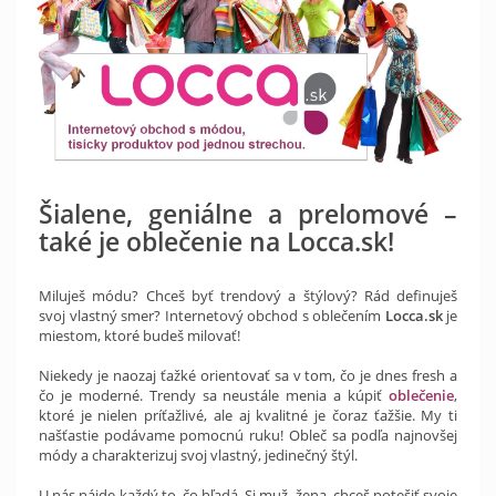
Šialene, geniálne a prelomové –
také je oblečenie na Locca.sk!
Miluješ módu? Chceš byť trendový a štýlový? Rád definuješ
svoj vlastný smer? Internetový obchod s oblečením
Locca.sk
je
miestom, ktoré budeš milovať!
Niekedy je naozaj ťažké orientovať sa v tom, čo je dnes fresh a
čo je moderné. Trendy sa neustále menia a kúpiť
oblečenie
,
ktoré je nielen príťažlivé, ale aj kvalitné je čoraz ťažšie. My ti
našťastie podávame pomocnú ruku! Obleč sa podľa najnovšej
módy a charakterizuj svoj vlastný, jedinečný štýl.
U nás nájde každý to, čo hľadá. Si muž, žena, chceš potešiť svoje