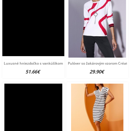
Luxusné hniezdočko s vankúšikom a perinkou
Pulóver so žakárovým vzorom Créatio
51.66€
29.90€