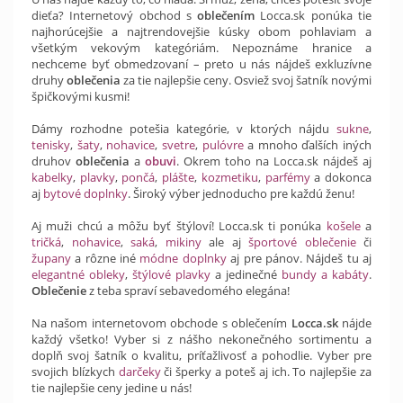
dieťa? Internetový obchod s
oblečením
Locca.sk ponúka tie
najhorúcejšie a najtrendovejšie kúsky obom pohlaviam a
všetkým vekovým kategóriám. Nepoznáme hranice a
nechceme byť obmedzovaní – preto u nás nájdeš exkluzívne
druhy
oblečenia
za tie najlepšie ceny. Osviež svoj šatník novými
špičkovými kusmi!
Dámy rozhodne potešia kategórie, v ktorých nájdu
sukne
,
tenisky
,
šaty
,
nohavice
,
svetre
,
pulóvre
a mnoho ďalších iných
druhov
oblečenia
a
obuvi
. Okrem toho na Locca.sk nájdeš aj
kabelky
,
plavky
,
pončá
,
plášte
,
kozmetiku
,
parfémy
a dokonca
aj
bytové doplnky
. Široký výber jednoducho pre každú ženu!
Aj muži chcú a môžu byť štýloví! Locca.sk ti ponúka
košele
a
tričká
,
nohavice
,
saká
,
mikiny
ale aj
športové oblečenie
či
župany
a rôzne iné
módne doplnky
aj pre pánov. Nájdeš tu aj
elegantné obleky
,
štýlové plavky
a jedinečné
bundy a kabáty
.
Oblečenie
z teba spraví sebavedomého elegána!
Na našom internetovom obchode s oblečením
Locca.sk
nájde
každý všetko! Vyber si z nášho nekonečného sortimentu a
doplň svoj šatník o kvalitu, príťažlivosť a pohodlie. Vyber pre
svojich blízkych
darčeky
či šperky a poteš aj ich. To najlepšie za
tie najlepšie ceny jedine u nás!