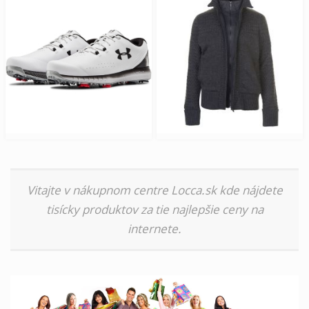
Vitajte v nákupnom centre Locca.sk kde nájdete
tisícky produktov za tie najlepšie ceny na
internete.