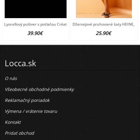
Lyocellový pulóver s potlačou Création
Džersejové pruhované šaty HEINE, bie
39.90€
25.90€
Locca.sk
O nás
Všeobecné obchodné podmienky
Reklamačný poriadok
Výmena / vrátenie tovaru
Kontakt
Pridať obchod