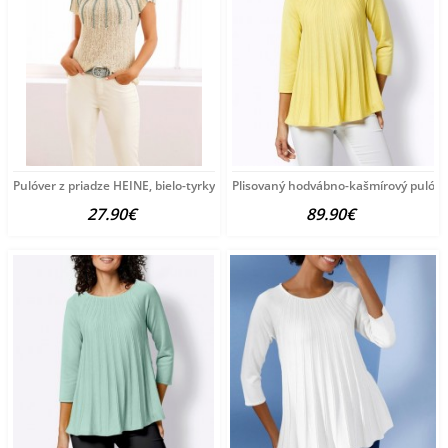
Pulóver z priadze HEINE, bielo-tyrkysový
Plisovaný hodvábno-kašmírový pulóve
27.90€
89.90€