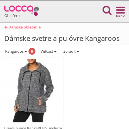
Oblečenie
MENU
Dámske oblečenie
Dámske svetre a pulóvre Kangaroos
Kangaroos
Veľkosť
Zoradiť
Flísová bunda KangaROOS, melírovaná sivá