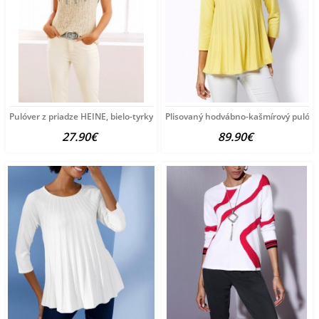
Pulóver z priadze HEINE, bielo-tyrkysový
Plisovaný hodvábno-kašmírový pulóve
27.90€
89.90€