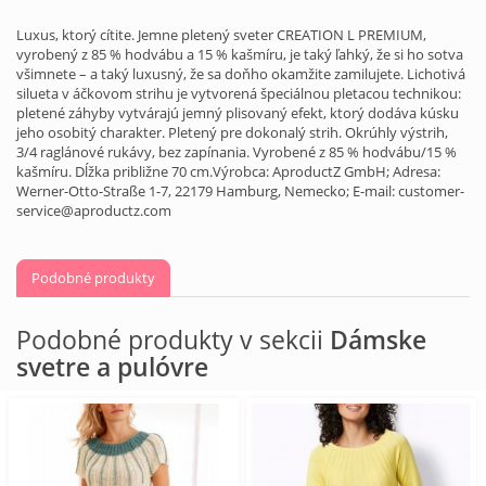
Luxus, ktorý cítite. Jemne pletený sveter CREATION L PREMIUM,
vyrobený z 85 % hodvábu a 15 % kašmíru, je taký ľahký, že si ho sotva
všimnete – a taký luxusný, že sa doňho okamžite zamilujete. Lichotivá
silueta v áčkovom strihu je vytvorená špeciálnou pletacou technikou:
pletené záhyby vytvárajú jemný plisovaný efekt, ktorý dodáva kúsku
jeho osobitý charakter. Pletený pre dokonalý strih. Okrúhly výstrih,
3/4 raglánové rukávy, bez zapínania. Vyrobené z 85 % hodvábu/15 %
kašmíru. Dĺžka približne 70 cm.Výrobca: AproductZ GmbH; Adresa:
Werner-Otto-Straße 1-7, 22179 Hamburg, Nemecko; E-mail: customer-
service@aproductz.com
Podobné produkty
Podobné produkty v sekcii
Dámske
svetre a pulóvre