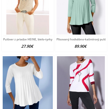
Pulóver z priadze HEINE, bielo-tyrkysový
Plisovaný hodvábno-kašmírový pulóve
27.90€
89.90€