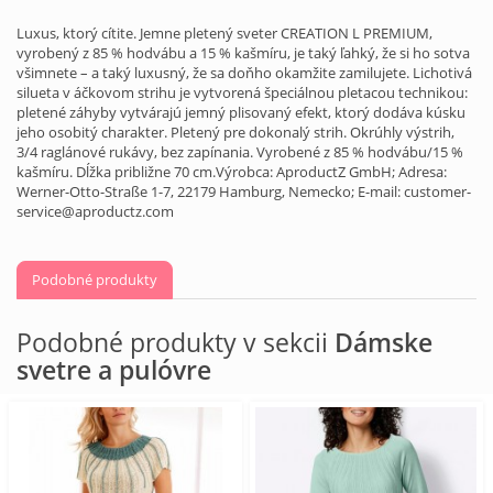
Luxus, ktorý cítite. Jemne pletený sveter CREATION L PREMIUM,
vyrobený z 85 % hodvábu a 15 % kašmíru, je taký ľahký, že si ho sotva
všimnete – a taký luxusný, že sa doňho okamžite zamilujete. Lichotivá
silueta v áčkovom strihu je vytvorená špeciálnou pletacou technikou:
pletené záhyby vytvárajú jemný plisovaný efekt, ktorý dodáva kúsku
jeho osobitý charakter. Pletený pre dokonalý strih. Okrúhly výstrih,
3/4 raglánové rukávy, bez zapínania. Vyrobené z 85 % hodvábu/15 %
kašmíru. Dĺžka približne 70 cm.Výrobca: AproductZ GmbH; Adresa:
Werner-Otto-Straße 1-7, 22179 Hamburg, Nemecko; E-mail: customer-
service@aproductz.com
Podobné produkty
Podobné produkty v sekcii
Dámske
svetre a pulóvre