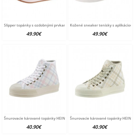
Slipper topánky s ozdobnými prvkami HEINE, hnedo-biele
Kožené sneaker tenisky s aplikáciou H
49.90€
49.90€
Šnurovacie kárované topánky HEINE, ružové-modré
Šnurovacie kárované topánky HEINE, 
40.90€
40.90€