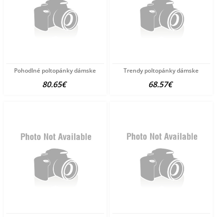
Pohodlné poltopánky dámske
Trendy poltopánky dámske
80.65€
68.57€