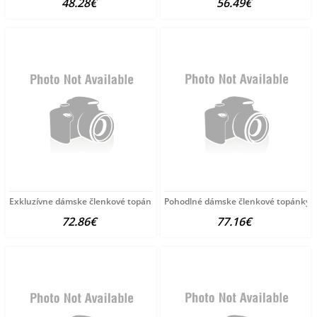
48.28€
56.49€
Exkluzívne dámske členkové topánky
Pohodlné dámske členkové topánky
72.86€
77.16€