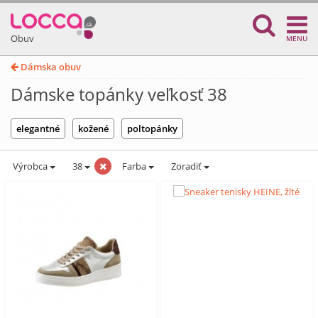
Obuv
MENU
Dámska obuv
Dámske topánky veľkosť 38
elegantné
kožené
poltopánky
Výrobca
38
Farba
Zoradiť