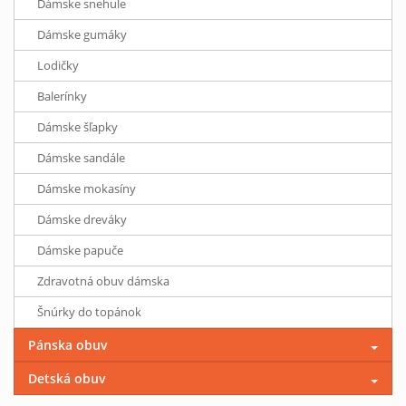
Dámske snehule
Dámske gumáky
Lodičky
Balerínky
Dámske šľapky
Dámske sandále
Dámske mokasíny
Dámske dreváky
Dámske papuče
Zdravotná obuv dámska
Šnúrky do topánok
Pánska obuv
Detská obuv