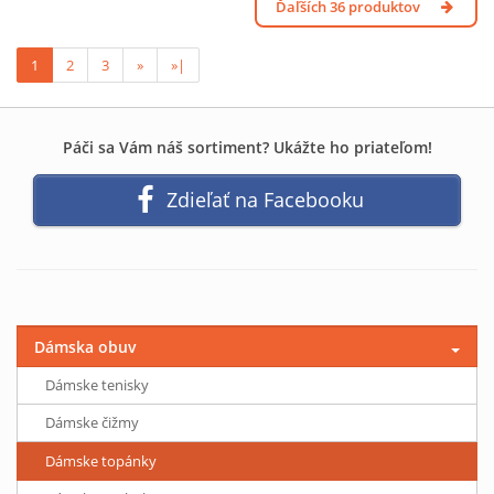
Ďaľších 36 produktov
1
2
3
»
»|
Páči sa Vám náš sortiment? Ukážte ho priateľom!
Zdieľať na Facebooku
Dámska obuv
Dámske tenisky
Dámske čižmy
Dámske topánky