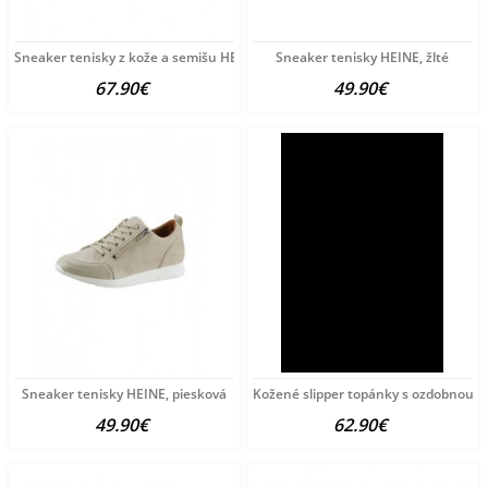
Sneaker tenisky z kože a semišu HEINE, viacfarebné
Sneaker tenisky HEINE, žlté
67.90€
49.90€
Sneaker tenisky HEINE, piesková
Kožené slipper topánky s ozdobnou re
49.90€
62.90€