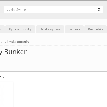
y
Bytové doplnky
Detská výbava
Darčeky
Kozmetika
Dámske topánky
y Bunker
ba