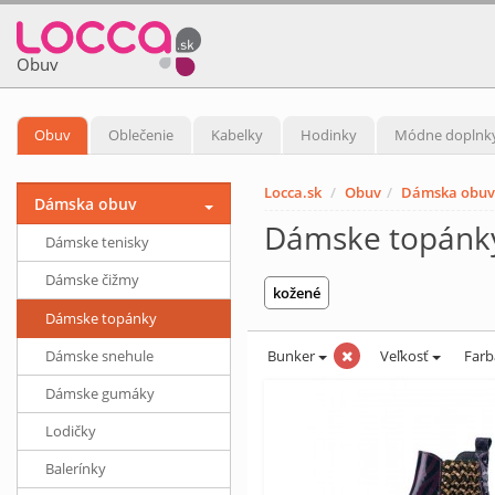
Obuv
Obuv
Oblečenie
Kabelky
Hodinky
Módne doplnk
Locca.sk
Obuv
Dámska obuv
Dámska obuv
Dámske topánk
Dámske tenisky
Dámske čižmy
kožené
Dámske topánky
Dámske snehule
Bunker
Veľkosť
Far
Dámske gumáky
Lodičky
Balerínky