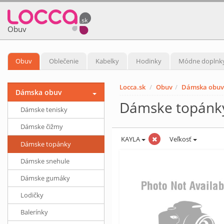
Obuv
Obuv
Oblečenie
Kabelky
Hodinky
Módne doplnk
Locca.sk
Obuv
Dámska obuv
Dámska obuv
Dámske topánk
Dámske tenisky
Dámske čižmy
KAYLA
Veľkosť
Dámske topánky
Dámske snehule
Dámske gumáky
Lodičky
Balerínky