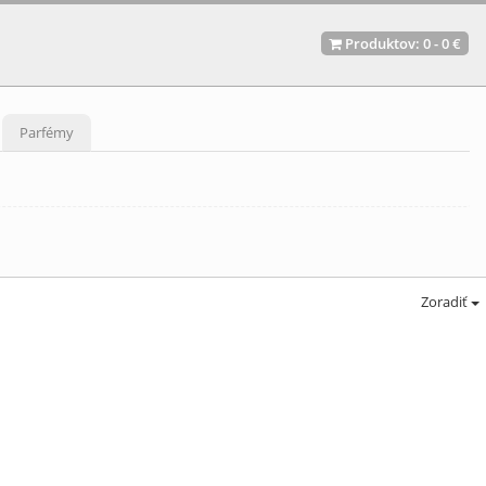
Produktov:
0
-
0 €
Parfémy
Zoradiť