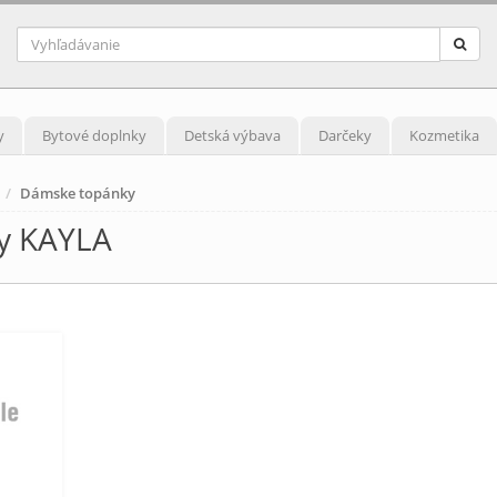
y
Bytové doplnky
Detská výbava
Darčeky
Kozmetika
Dámske topánky
y KAYLA