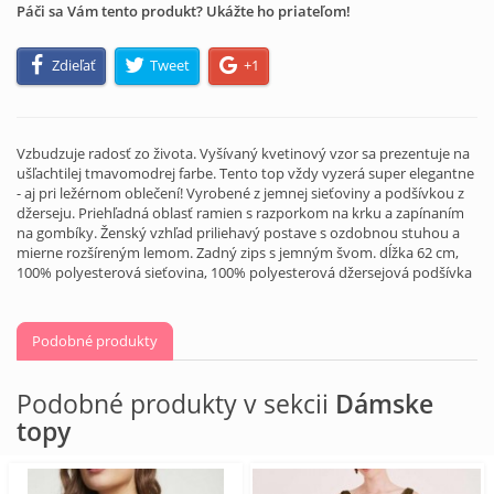
Páči sa Vám tento produkt? Ukážte ho priateľom!
Zdieľať
Tweet
+1
Vzbudzuje radosť zo života. Vyšívaný kvetinový vzor sa prezentuje na
ušľachtilej tmavomodrej farbe. Tento top vždy vyzerá super elegantne
- aj pri ležérnom oblečení! Vyrobené z jemnej sieťoviny a podšívkou z
džerseju. Priehľadná oblasť ramien s razporkom na krku a zapínaním
na gombíky. Ženský vzhľad priliehavý postave s ozdobnou stuhou a
mierne rozšíreným lemom. Zadný zips s jemným švom. dĺžka 62 cm,
100% polyesterová sieťovina, 100% polyesterová džersejová podšívka
Podobné produkty
Podobné produkty v sekcii
Dámske
topy