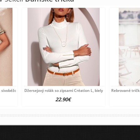
 sivobéžové
Džersejový rolák so zipsami Création L, biely
Rebrované tričk
22.90€