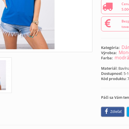
Cena
5.00
Bezp
tova
Dám
Kategória:
Mond
Výrobca:
modr
Farba:
Materiál
: Bavln
Dostupnosť
: 5-
Kód produktu
:
Páči sa Vám ten
Zdieľať