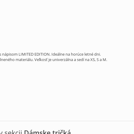
 nápisom LIMITED EDITION. Ideálne na horúce letné dni.
lneného materiálu. Veľkosť je univerzálna a sedí na XS, S a M.
 sekcii
Dámske tričká