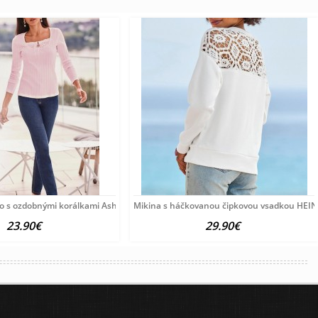
o s ozdobnými korálkami Ashley Brooke, ružové
Mikina s háčkovanou čipkovou vsadkou HEINE
23.90€
29.90€