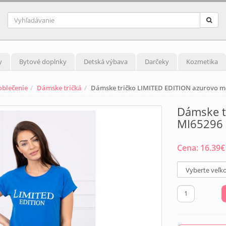
y
Bytové doplnky
Detská výbava
Darčeky
Kozmetika
blečenie
Dámske tričká
Dámske tričko LIMITED EDITION azurovo m
Dámske t
MI65296 
Cena:
16.39
€