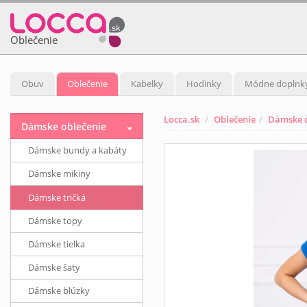
Oblečenie
Obuv
Oblečenie
Kabelky
Hodinky
Módne doplnk
Locca.sk
Oblečenie
Dámske o
Dámske oblečenie
Dámske bundy a kabáty
Dámske mikiny
Dámske tričká
Dámske topy
Dámske tielka
Dámske šaty
Dámske blúzky