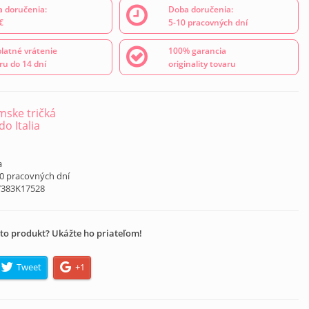
 doručenia:
Doba doručenia:
€
5-10 pracovných dní
latné vrátenie
100% garancia
ru do 14 dní
originality tovaru
ske tričká
o Italia
á
a
10 pracovných dní
7383K17528
to produkt? Ukážte ho priateľom!
Tweet
+1