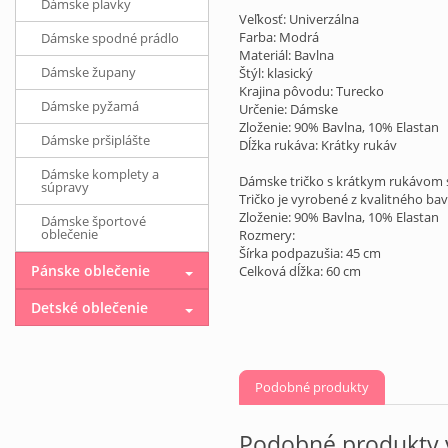
Dámske plavky
Veľkosť: Univerzálna
Farba: Modrá
Dámske spodné prádlo
Materiál: Bavlna
Dámske župany
Štýl: klasický
Krajina pôvodu: Turecko
Dámske pyžamá
Určenie: Dámske
Zloženie: 90% Bavlna, 10% Elastan
Dámske pršiplášte
Dĺžka rukáva: Krátky rukáv
Dámske komplety a
Dámske tričko s krátkym rukávom s
súpravy
Tričko je vyrobené z kvalitného bav
Zloženie: 90% Bavlna, 10% Elastan
Dámske športové
oblečenie
Rozmery:
Šírka podpazušia: 45 cm
Pánske oblečenie
Celková dĺžka: 60 cm
Detské oblečenie
Podobné produkty
Podobné produkty v