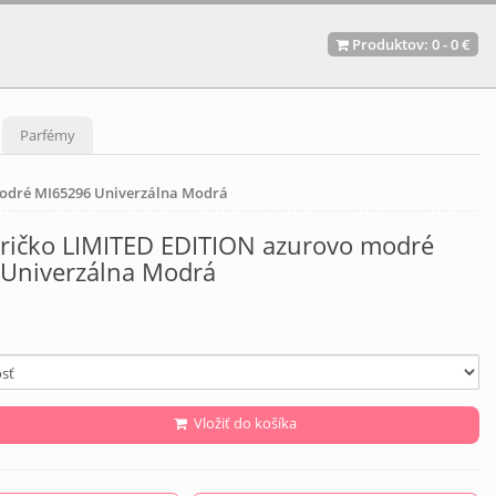
Produktov:
0
-
0 €
Parfémy
odré MI65296 Univerzálna Modrá
ričko LIMITED EDITION azurovo modré
Univerzálna Modrá
Vložiť do košíka