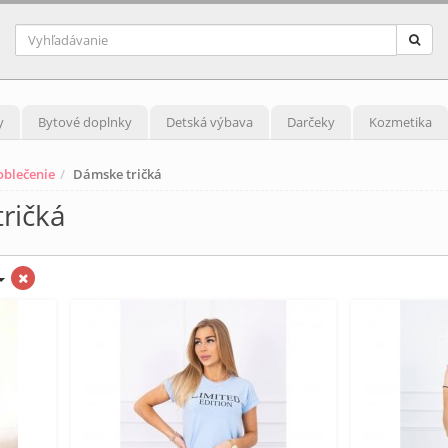
y
Bytové doplnky
Detská výbava
Darčeky
Kozmetika
blečenie
Dámske tričká
ričká