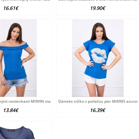
16.61€
19.90€
zálna
enými ramienkami MI9096 modré Univerzálna
Dámske tričko s potlačou pier MI8985 azuro
13.84€
16.39€