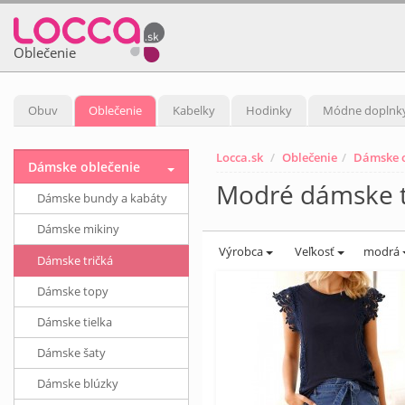
Oblečenie
Obuv
Oblečenie
Kabelky
Hodinky
Módne doplnk
Locca.sk
Oblečenie
Dámske o
Dámske oblečenie
Modré dámske t
Dámske bundy a kabáty
Dámske mikiny
Výrobca
Veľkosť
modrá
Dámske tričká
Dámske topy
Dámske tielka
Dámske šaty
Dámske blúzky