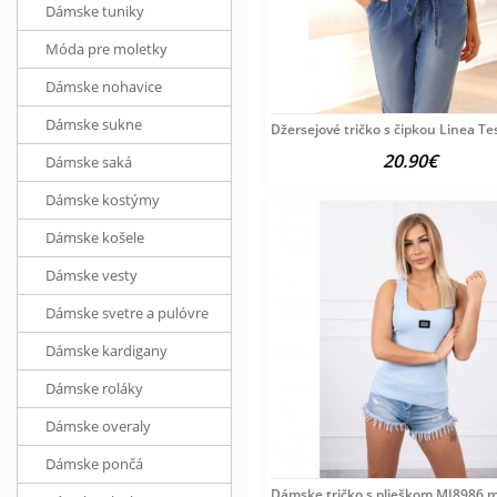
Dámske tuniky
Móda pre moletky
Dámske nohavice
Dámske sukne
Džersejové tričko s čipkou Linea T
20.90€
Dámske saká
Dámske kostýmy
Dámske košele
Dámske vesty
Dámske svetre a pulóvre
Dámske kardigany
Dámske roláky
Dámske overaly
Dámske pončá
Dámske tričko s plieškom MI8986 