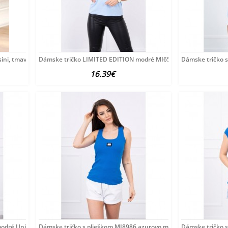
esini, tmavomodrá
Dámske tričko LIMITED EDITION modré MI65296 Univerzálna
Dámske tričko s
16.39€
modré Univerzálna Modrá
Dámske tričko s plieškom MI8986 azurovo modré Univerzálna
Dámske tričko 