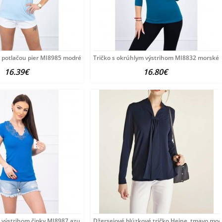
 potlačou pier MI8985 modré Univerzálna
Tričko s okrúhlym výstrihom MI8832 morské 
16.39€
16.80€
s výstrihom čipky MI8987 azurovo modré
Džersejové blúzkové tričko Heine, tmavo mod