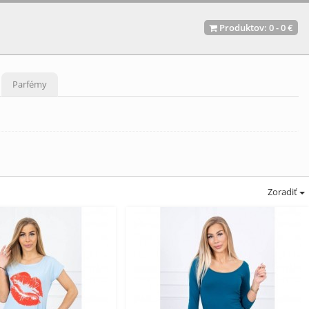
Produktov:
0
-
0 €
Parfémy
Zoradiť