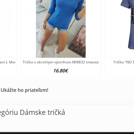
ani L Modrá
Tričko s okrúhlym výstrihom MI8832 tmavozelené, Uni,
Tričko "NO 
16.80€
 Ukážte ho priateľom!
egóriu Dámske tričká