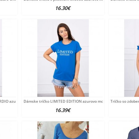
16.30€
RDIO azurovo modré MI65297
Dámske tričko LIMITED EDITION azurovo modré MI65296 Univer
Tričko so zdob
16.39€