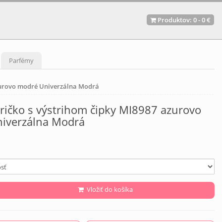
Produktov:
0
-
0 €
Parfémy
zurovo modré Univerzálna Modrá
ričko s výstrihom čipky MI8987 azurovo
iverzálna Modrá
Vložiť do košíka