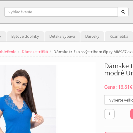
y
Bytové doplnky
Detská výbava
Darčeky
Kozmetika
blečenie
Dámske tričká
Dámske tričko s výstrihom čipky MI8987 a
Dámske t
modré Un
Cena:
16.61
€