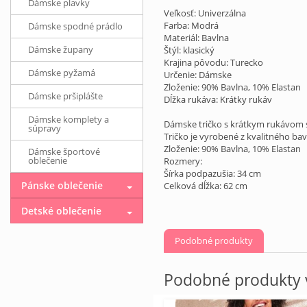
Dámske plavky
Veľkosť: Univerzálna
Farba: Modrá
Dámske spodné prádlo
Materiál: Bavlna
Dámske župany
Štýl: klasický
Krajina pôvodu: Turecko
Dámske pyžamá
Určenie: Dámske
Zloženie: 90% Bavlna, 10% Elastan
Dámske pršiplášte
Dĺžka rukáva: Krátky rukáv
Dámske komplety a
Dámske tričko s krátkym rukávom s 
súpravy
Tričko je vyrobené z kvalitného bav
Zloženie: 90% Bavlna, 10% Elastan
Dámske športové
oblečenie
Rozmery:
Šírka podpazušia: 34 cm
Pánske oblečenie
Celková dĺžka: 62 cm
Detské oblečenie
Podobné produkty
Podobné produkty v