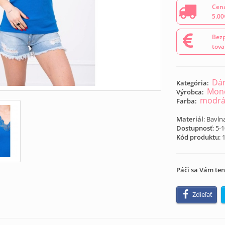
Cena
5.00
Bezp
tova
Dám
Kategória:
Mond
Výrobca:
modr
Farba:
Materiál
: Bavln
Dostupnosť
: 5-
Kód produktu
:
Páči sa Vám ten
Zdieľať