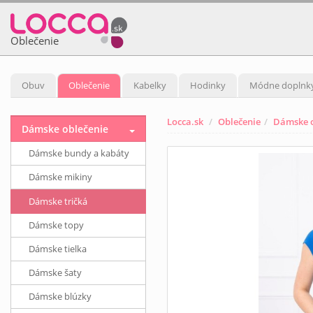
Oblečenie
Obuv
Oblečenie
Kabelky
Hodinky
Módne doplnk
Locca.sk
Oblečenie
Dámske o
Dámske oblečenie
Dámske bundy a kabáty
Dámske mikiny
Dámske tričká
Dámske topy
Dámske tielka
Dámske šaty
Dámske blúzky