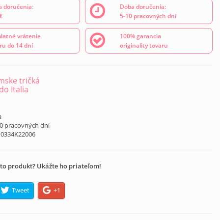
 doručenia:
Doba doručenia:
€
5-10 pracovných dní
latné vrátenie
100% garancia
ru do 14 dní
originality tovaru
ske tričká
o Italia
á
a
10 pracovných dní
10334K22006
to produkt? Ukážte ho priateľom!
Tweet
+1