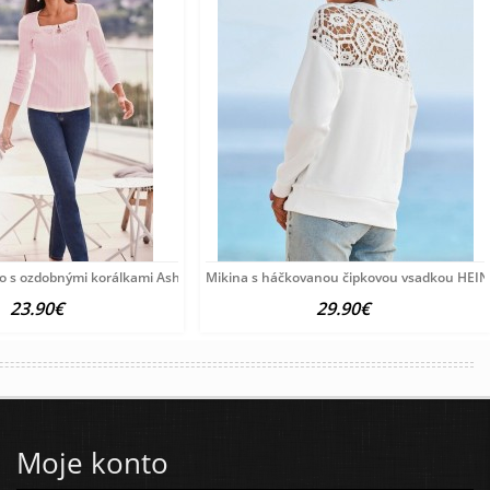
o s ozdobnými korálkami Ashley Brooke, ružové
Mikina s háčkovanou čipkovou vsadkou HEINE
23.90€
29.90€
Moje konto