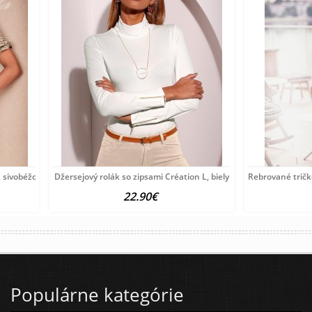
 sivobéžové
Džersejový rolák so zipsami Création L, biely
Rebrované tričk
22.90€
Populárne kategórie