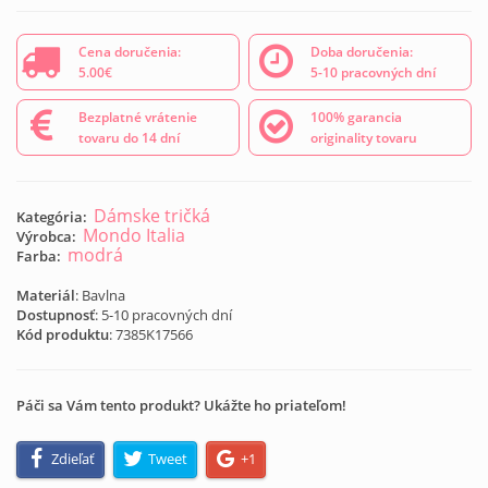
Cena doručenia:
Doba doručenia:
5.00€
5-10 pracovných dní
Bezplatné vrátenie
100% garancia
tovaru do 14 dní
originality tovaru
Dámske tričká
Kategória:
Mondo Italia
Výrobca:
modrá
Farba:
Materiál
: Bavlna
Dostupnosť
: 5-10 pracovných dní
Kód produktu
:
7385K17566
Páči sa Vám tento produkt? Ukážte ho priateľom!
Zdieľať
Tweet
+1