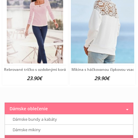
Rebrované tričko s ozdobnými korálkami Ashley Brooke, ružové
Mikina s háčkovanou čipkovou vsadko
23.90€
29.90€
Dámske oblečenie
Dámske bundy a kabáty
Dámske mikiny