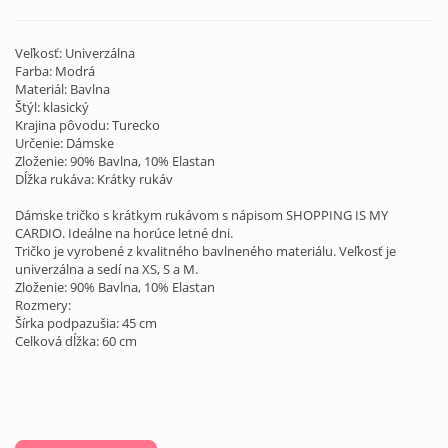
Veľkosť: Univerzálna
Farba: Modrá
Materiál: Bavlna
Štýl: klasický
Krajina pôvodu: Turecko
Určenie: Dámske
Zloženie: 90% Bavlna, 10% Elastan
Dĺžka rukáva: Krátky rukáv
Dámske tričko s krátkym rukávom s nápisom SHOPPING IS MY
CARDIO. Ideálne na horúce letné dni.
Tričko je vyrobené z kvalitného bavlneného materiálu. Veľkosť je
univerzálna a sedí na XS, S a M.
Zloženie: 90% Bavlna, 10% Elastan
Rozmery:
Šírka podpazušia: 45 cm
Celková dĺžka: 60 cm