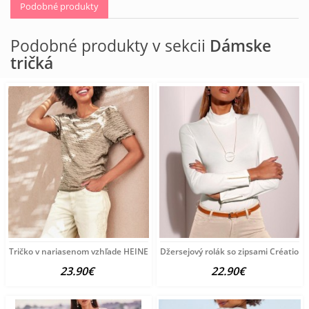
Podobné produkty
Podobné produkty v sekcii
Dámske
tričká
Tričko v nariasenom vzhľade HEINE, sivobéžové
Džersejový rolák so zipsami Création L
23.90€
22.90€