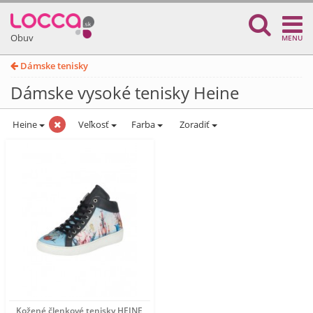
Obuv
MENU
Dámske tenisky
Dámske vysoké tenisky Heine
Heine
Veľkosť
Farba
Zoradiť
Kožené členkové tenisky HEINE