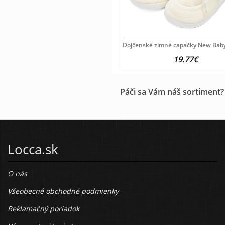
Dojčenské zimné capačky New Baby
19.77€
Páči sa Vám náš sortiment?
Locca.sk
O nás
Všeobecné obchodné podmienky
Reklamačný poriadok