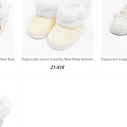
 New Baby 6-12 m béžové
Dojčenské zimné kozačky New Baby béžové 6-12 m
Dojčenské kraj
21.41€