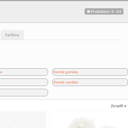
Produktov:
0
-
0 €
Parfémy
uv
Detské gumáky
Detské sandále
Zoradiť