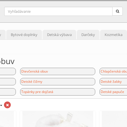
y
Bytové doplnky
Detská výbava
Darčeky
Kozmetika
obuv
Dievčenská obuv
Chlapčenská ob
Detské čižmy
Detské žabky
Topánky pre dojčatá
Detské papuče