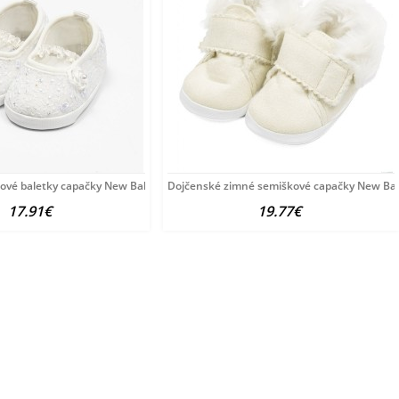
kové baletky capačky New Baby béžová
Dojčenské zimné semiškové capačky New Ba
17.91€
19.77€