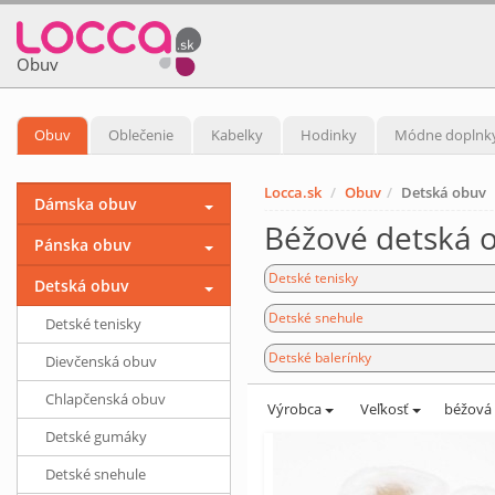
Obuv
Obuv
Oblečenie
Kabelky
Hodinky
Módne doplnk
Locca.sk
Obuv
Detská obuv
Dámska obuv
Béžové detská 
Pánska obuv
Detské tenisky
Detská obuv
Detské snehule
Detské tenisky
Detské balerínky
Dievčenská obuv
Chlapčenská obuv
Výrobca
Veľkosť
béžová
Detské gumáky
Detské snehule