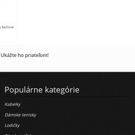
 bežové 12-18 m
 Ukážte ho priateľom!
Populárne kategórie
Kabelky
Dámske tenisky
Lodičky