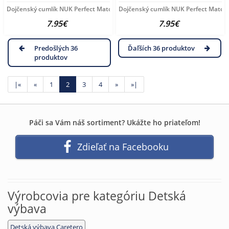
Dojčenský cumlík NUK Perfect Match Air Night FIREFLY/SHEEP
Dojčenský cumlík NUK Perfect Match 
7.95€
7.95€
Predošlých 36
Ďaľších 36 produktov
produktov
|«
«
1
2
3
4
»
»|
Páči sa Vám náš sortiment? Ukážte ho priateľom!
Zdieľať na Facebooku
Výrobcovia pre kategóriu Detská
výbava
Detská výbava Caretero