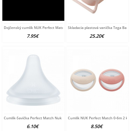
Dojčenský cumlík NUK Perfect Match Air Night FIREFLY/LION
Skladacia plastová vanička Tega Baby
7.95€
25.20€
Cumlík-Savička Perfect Match Nuk M (3+) 2 ks transparentná
Cumlík NUK Perfect Match 0-6m 2 ks 
6.10€
8.50€