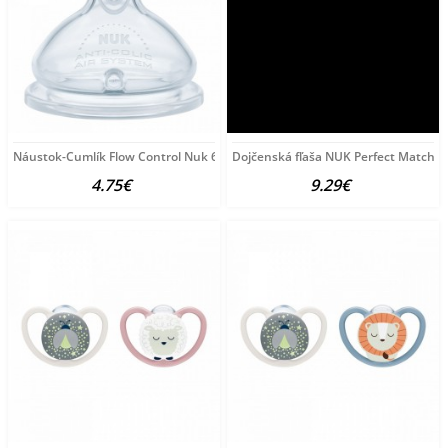
Náustok-Cumlík Flow Control Nuk 6+ m 2 ks transparentná
Dojčenská fľaša NUK Perfect Match 
4.75€
9.29€