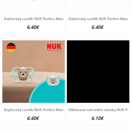
Dojčenský cumlík NUK Perfect Match Air POLAR BEAR 6-18m
Dojčenský cumlík NUK Perfect Match 
6.40€
6.40€
Dojčenský cumlík NUK Perfect Match Air BEAR 0-6m 1ks
Silikónové náhradné slamky NUK Perfe
6.40€
6.10€