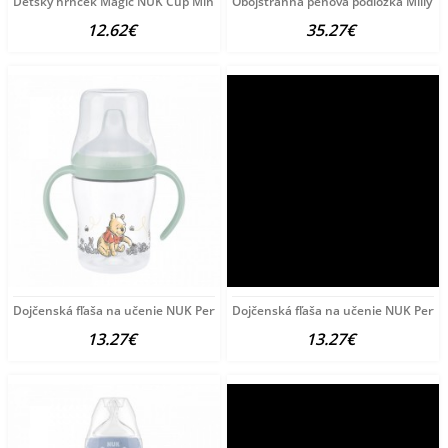
Detský hrnček Magic NUK Cup Minnie (8+ m.) 360 ° 230
Obojstranná penová podložka Milly Ma
12.62€
35.27€
Dojčenská fľaša na učenie NUK Perfect Match DISNEY
Dojčenská fľaša na učenie NUK Perfe
13.27€
13.27€