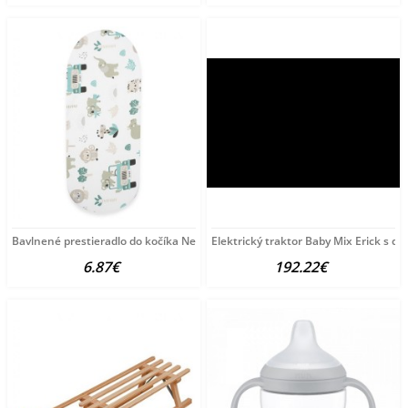
Bavlnené prestieradlo do kočíka New Baby Safari II 35x75
Elektrický traktor Baby Mix Erick s d
6.87€
192.22€