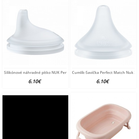
Silikónové náhradné pítko NUK Perfect Match 2 ks biela
Cumlík-Savička Perfect Match Nuk XL 
6.10€
6.10€