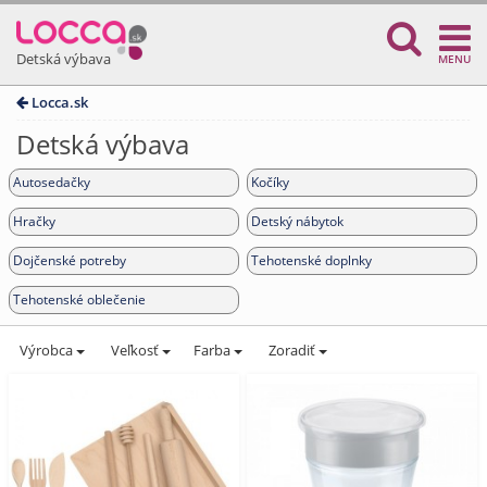
Detská výbava
MENU
Locca.sk
Detská výbava
Autosedačky
Kočíky
Hračky
Detský nábytok
Dojčenské potreby
Tehotenské doplnky
Tehotenské oblečenie
Výrobca
Veľkosť
Farba
Zoradiť