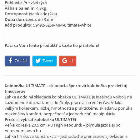
Pohlavie
: Pre všetkých
Váha s balením
: 4.8kg
Dostupnosť
: Na sklade (
2
ks)
Doba doručenia
: do 3 dní
Kód produktu
:
59492-6259-MM-ultimate-white
Páči sa Vám tento produkt? Ukážte ho priateľom!
Zdieľať
Tweet
+1
Kolobežka ULTIMATE – skladacia športová kolobežka pre deti aj
tínedžerov
Ľahká a odolná skladacia kolobežka ULTIMATE je ideálnou voľbou na
každodenné dochádzanie do školy, práce aj na voľný čas. Vďaka
veľkým kolieskam, nízkej hmotnosti a praktickému skladaniu ponúka
maximálny komfort, bezpečnosť a jednoduchú manipuláciu.
Prečo si vybrať kolobežku ULTIMATE?
Veľké kolieska 20,5 cm (PU High Rebound) – plynulá jazda aj po
nerovnom povrchu
Ľahká hliníková konštrukcia – jednoduché prenášanie aj ovládanie