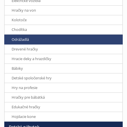
Elektrické vozidlá
Hračky na von
Kolotoče
Chodítka
Odrážadlá
Drevené hračky
Hracie deky a hrazdičky
Bábiky
Detské spoločenské hry
Hry na profesie
Hračky pre bábätká
Edukačné hračky
Hojdacie kone
Detský nábytok