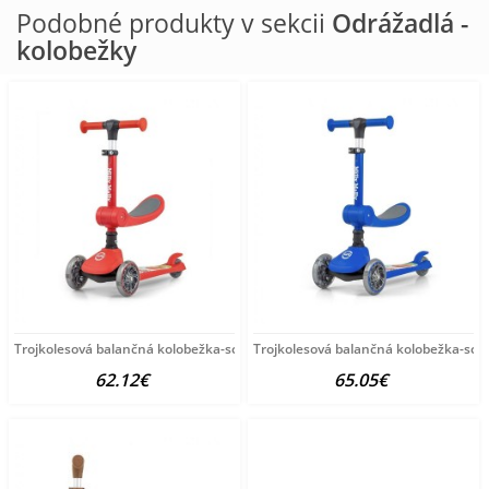
Podobné produkty v sekcii
Odrážadlá -
kolobežky
Trojkolesová balančná kolobežka-scooter so sedadlom FUZZY
Trojkolesová balančná kolobežka-sco
62.12€
65.05€