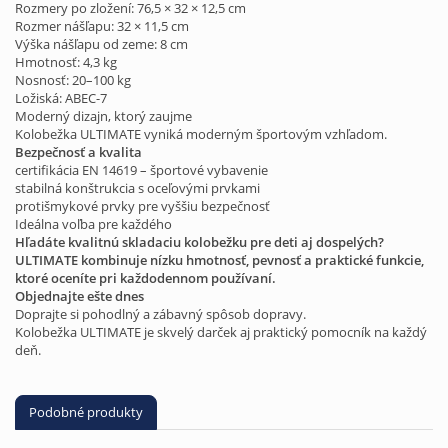
Rozmery po zložení: 76,5 × 32 × 12,5 cm
Rozmer nášľapu: 32 × 11,5 cm
Výška nášľapu od zeme: 8 cm
Hmotnosť: 4,3 kg
Nosnosť: 20–100 kg
Ložiská: ABEC-7
Moderný dizajn, ktorý zaujme
Kolobežka ULTIMATE vyniká moderným športovým vzhľadom.
Bezpečnosť a kvalita
certifikácia EN 14619 – športové vybavenie
stabilná konštrukcia s oceľovými prvkami
protišmykové prvky pre vyššiu bezpečnosť
Ideálna voľba pre každého
Hľadáte kvalitnú skladaciu kolobežku pre deti aj dospelých?
ULTIMATE kombinuje nízku hmotnosť, pevnosť a praktické funkcie,
ktoré oceníte pri každodennom používaní.
Objednajte ešte dnes
Doprajte si pohodlný a zábavný spôsob dopravy.
Kolobežka ULTIMATE je skvelý darček aj praktický pomocník na každý
deň.
Podobné produkty