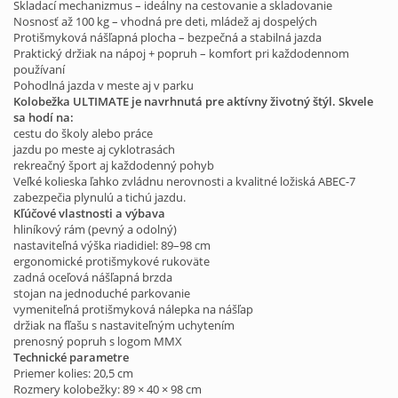
Skladací mechanizmus – ideálny na cestovanie a skladovanie
Nosnosť až 100 kg – vhodná pre deti, mládež aj dospelých
Protišmyková nášľapná plocha – bezpečná a stabilná jazda
Praktický držiak na nápoj + popruh – komfort pri každodennom
používaní
Pohodlná jazda v meste aj v parku
Kolobežka ULTIMATE je navrhnutá pre aktívny životný štýl. Skvele
sa hodí na:
cestu do školy alebo práce
jazdu po meste aj cyklotrasách
rekreačný šport aj každodenný pohyb
Veľké kolieska ľahko zvládnu nerovnosti a kvalitné ložiská ABEC-7
zabezpečia plynulú a tichú jazdu.
Kľúčové vlastnosti a výbava
hliníkový rám (pevný a odolný)
nastaviteľná výška riadidiel: 89–98 cm
ergonomické protišmykové rukoväte
zadná oceľová nášľapná brzda
stojan na jednoduché parkovanie
vymeniteľná protišmyková nálepka na nášľap
držiak na fľašu s nastaviteľným uchytením
prenosný popruh s logom MMX
Technické parametre
Priemer kolies: 20,5 cm
Rozmery kolobežky: 89 × 40 × 98 cm