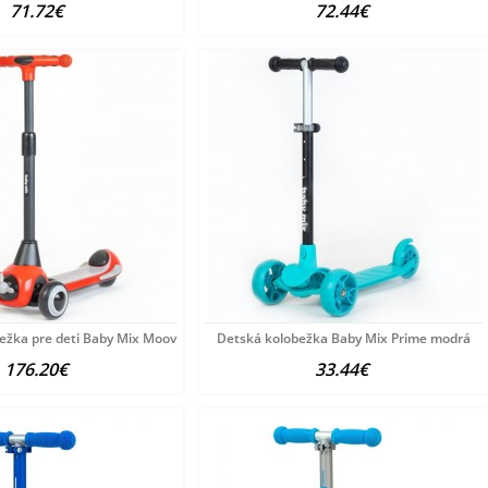
71.72€
72.44€
bežka pre deti Baby Mix Moovi červená
Detská kolobežka Baby Mix Prime modrá
176.20€
33.44€