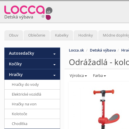
Detská výbava
Obuv
Oblečenie
Kabelky
Hodinky
Módne doplnk
Locca.sk
Detská výbava
Hra
Autosedačky
Odrážadlá - kol
Kočíky
Hračky
Výrobca
Farba
Hračky do vody
Elektrické vozidlá
Hračky na von
Kolotoče
Chodítka