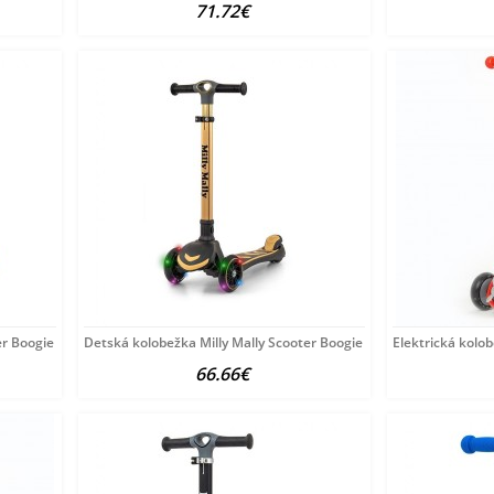
71.72€
er Boogie červená
Detská kolobežka Milly Mally Scooter Boogie Golden multicolor
Elektrická kolo
66.66€