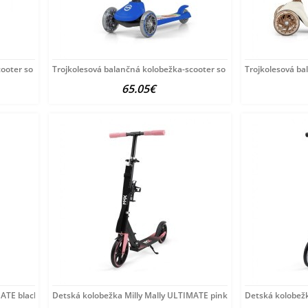
cooter so sedadlom
Trojkolesová balančná kolobežka-scooter so sedadlom
Trojkolesová ba
65.05€
MATE black Čierna
Detská kolobežka Milly Mally ULTIMATE pink ružová
Detská kolobežk