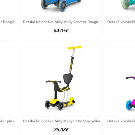
er Boogie zelená
Detská kolobežka Milly Mally Scooter Boogie modrá
Detská kolobežk
64.05€
Star pink ružová
Detská kolobežka Milly Mally Little Star yellow Žltá
Detská kolobežka
76.08€