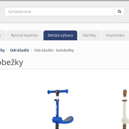
y
Bytové doplnky
Detská výbava
Darčeky
Kozmetika
čky
Odrážadlá
Odrážadlá - kolobežky
obežky