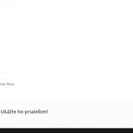
 Star blue modrá
 Ukážte ho priateľom!