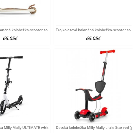
lančná kolobežka-scooter so sedadlom
Trojkolesová balančná kolobežka-scooter so
65.05€
65.05€
a Milly Mally ULTIMATE white biela
Detská kolobežka Milly Mally Little Star red 