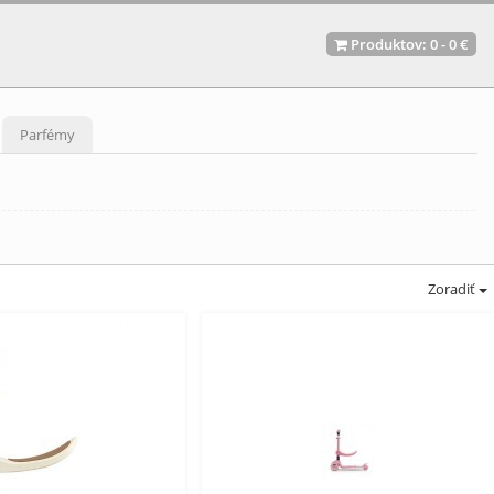
Produktov:
0
-
0 €
Parfémy
Zoradiť