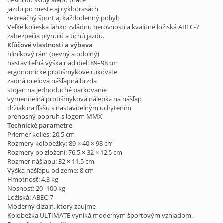
cestu do školy alebo práce
jazdu po meste aj cyklotrasách
rekreačný šport aj každodenný pohyb
Veľké kolieska ľahko zvládnu nerovnosti a kvalitné ložiská ABEC-7
zabezpečia plynulú a tichú jazdu.
Kľúčové vlastnosti a výbava
hliníkový rám (pevný a odolný)
nastaviteľná výška riadidiel: 89–98 cm
ergonomické protišmykové rukoväte
zadná oceľová nášľapná brzda
stojan na jednoduché parkovanie
vymeniteľná protišmyková nálepka na nášľap
držiak na fľašu s nastaviteľným uchytením
prenosný popruh s logom MMX
Technické parametre
Priemer kolies: 20,5 cm
Rozmery kolobežky: 89 × 40 × 98 cm
Rozmery po zložení: 76,5 × 32 × 12,5 cm
Rozmer nášľapu: 32 × 11,5 cm
Výška nášľapu od zeme: 8 cm
Hmotnosť: 4,3 kg
Nosnosť: 20–100 kg
Ložiská: ABEC-7
Moderný dizajn, ktorý zaujme
Kolobežka ULTIMATE vyniká moderným športovým vzhľadom.