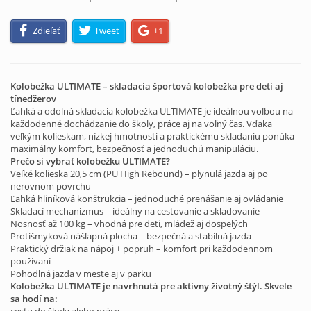
Zdieľať
Tweet
+1
Kolobežka ULTIMATE – skladacia športová kolobežka pre deti aj
tínedžerov
Ľahká a odolná skladacia kolobežka ULTIMATE je ideálnou voľbou na
každodenné dochádzanie do školy, práce aj na voľný čas. Vďaka
veľkým kolieskam, nízkej hmotnosti a praktickému skladaniu ponúka
maximálny komfort, bezpečnosť a jednoduchú manipuláciu.
Prečo si vybrať kolobežku ULTIMATE?
Veľké kolieska 20,5 cm (PU High Rebound) – plynulá jazda aj po
nerovnom povrchu
Ľahká hliníková konštrukcia – jednoduché prenášanie aj ovládanie
Skladací mechanizmus – ideálny na cestovanie a skladovanie
Nosnosť až 100 kg – vhodná pre deti, mládež aj dospelých
Protišmyková nášľapná plocha – bezpečná a stabilná jazda
Praktický držiak na nápoj + popruh – komfort pri každodennom
používaní
Pohodlná jazda v meste aj v parku
Kolobežka ULTIMATE je navrhnutá pre aktívny životný štýl. Skvele
sa hodí na: