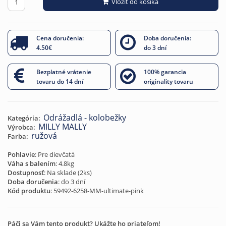
Vložiť do košíka
Cena doručenia:
Doba doručenia:
4.50€
do 3 dní
Bezplatné vrátenie
100% garancia
tovaru do 14 dní
originality tovaru
Odrážadlá - kolobežky
Kategória:
MILLY MALLY
Výrobca:
ružová
Farba:
Pohlavie
: Pre dievčatá
Váha s balením
: 4.8kg
Dostupnosť
: Na sklade (
2
ks)
Doba doručenia
: do 3 dní
Kód produktu
:
59492-6258-MM-ultimate-pink
Páči sa Vám tento produkt? Ukážte ho priateľom!