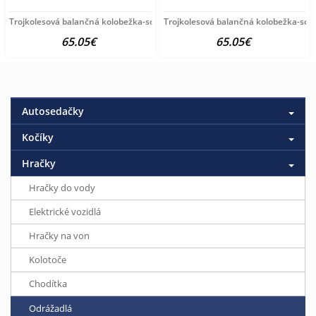
Trojkolesová balančná kolobežka-scooter so sedadlom FUZZY
Trojkolesová balančná kolobežka-sco
65.05€
65.05€
Autosedačky
Kočíky
Hračky
Hračky do vody
Elektrické vozidlá
Hračky na von
Kolotoče
Chodítka
Odrážadlá