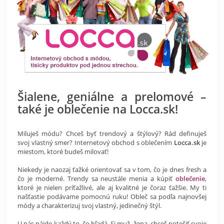
Šialene, geniálne a prelomové –
také je oblečenie na Locca.sk!
Miluješ módu? Chceš byť trendový a štýlový? Rád definuješ
svoj vlastný smer? Internetový obchod s oblečením
Locca.sk
je
miestom, ktoré budeš milovať!
Niekedy je naozaj ťažké orientovať sa v tom, čo je dnes fresh a
čo je moderné. Trendy sa neustále menia a kúpiť
oblečenie
,
ktoré je nielen príťažlivé, ale aj kvalitné je čoraz ťažšie. My ti
našťastie podávame pomocnú ruku! Obleč sa podľa najnovšej
módy a charakterizuj svoj vlastný, jedinečný štýl.
U nás nájde každý to, čo hľadá. Si muž, žena, chceš potešiť svoje