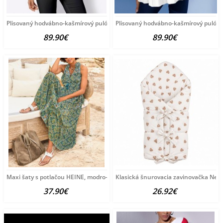
Plisovaný hodvábno-kašmírový pulóver
Plisovaný hodvábno-kašmírový pulóve
89.90€
89.90€
Maxi šaty s potlačou HEINE, modro-zeleno-žlté
Klasická šnurovacia zavinovačka New
37.90€
26.92€