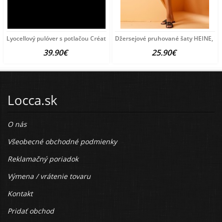
Lyocellový pulóver s potlačou Création
Džersejové pruhované šaty HEINE, bie
39.90€
25.90€
Locca.sk
O nás
Všeobecné obchodné podmienky
Reklamačný poriadok
Výmena / vrátenie tovaru
Kontakt
Pridať obchod