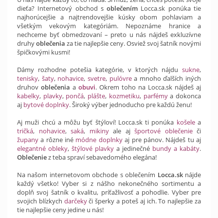
dieťa? Internetový obchod s
oblečením
Locca.sk ponúka tie
najhorúcejšie a najtrendovejšie kúsky obom pohlaviam a
všetkým vekovým kategóriám. Nepoznáme hranice a
nechceme byť obmedzovaní – preto u nás nájdeš exkluzívne
druhy
oblečenia
za tie najlepšie ceny. Osviež svoj šatník novými
špičkovými kusmi!
Dámy rozhodne potešia kategórie, v ktorých nájdu
sukne
,
tenisky
,
šaty
,
nohavice
,
svetre
,
pulóvre
a mnoho ďalších iných
druhov
oblečenia
a
obuvi
. Okrem toho na Locca.sk nájdeš aj
kabelky
,
plavky
,
pončá
,
plášte
,
kozmetiku
,
parfémy
a dokonca
aj
bytové doplnky
. Široký výber jednoducho pre každú ženu!
Aj muži chcú a môžu byť štýloví! Locca.sk ti ponúka
košele
a
tričká
,
nohavice
,
saká
,
mikiny
ale aj
športové oblečenie
či
župany
a rôzne iné
módne doplnky
aj pre pánov. Nájdeš tu aj
elegantné obleky
,
štýlové plavky
a jedinečné
bundy a kabáty
.
Oblečenie
z teba spraví sebavedomého elegána!
Na našom internetovom obchode s oblečením
Locca.sk
nájde
každý všetko! Vyber si z nášho nekonečného sortimentu a
doplň svoj šatník o kvalitu, príťažlivosť a pohodlie. Vyber pre
svojich blízkych
darčeky
či šperky a poteš aj ich. To najlepšie za
tie najlepšie ceny jedine u nás!