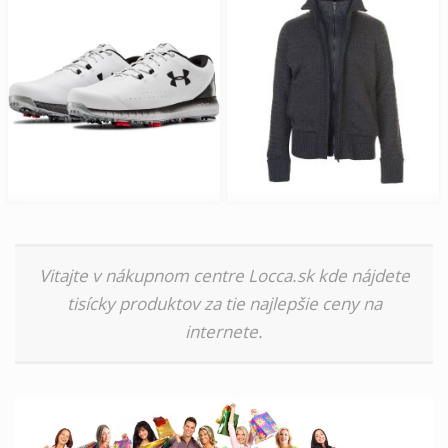
Vitajte v nákupnom centre Locca.sk kde nájdete
tisícky produktov za tie najlepšie ceny na
internete.