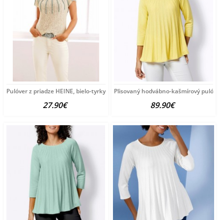
Pulóver z priadze HEINE, bielo-tyrkysový
Plisovaný hodvábno-kašmírový pulóve
27.90€
89.90€