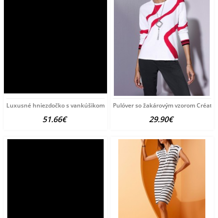
Luxusné hniezdočko s vankúšikom a perinkou
Pulóver so žakárovým vzorom Créatio
51.66€
29.90€