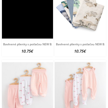
Bavlnené plienky s potlačou NEW BABY 60x80 cm STANDARD GIRL
Bavlnené plienky s potlačou NEW B
10.75€
10.75€