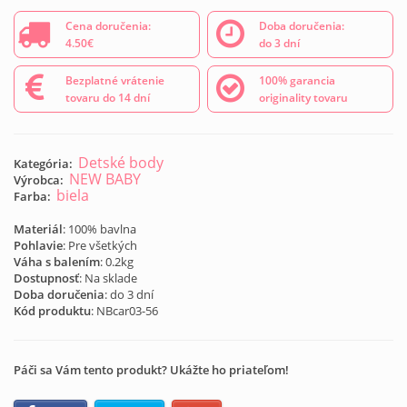
Cena doručenia:
Doba doručenia:
4.50€
do 3 dní
Bezplatné vrátenie
100% garancia
tovaru do 14 dní
originality tovaru
Detské body
Kategória:
NEW BABY
Výrobca:
biela
Farba:
Materiál
: 100% bavlna
Pohlavie
: Pre všetkých
Váha s balením
: 0.2kg
Dostupnosť
: Na sklade
Doba doručenia
: do 3 dní
Kód produktu
:
NBcar03-56
Páči sa Vám tento produkt? Ukážte ho priateľom!