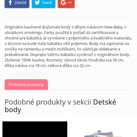
Zdieľať
Tweet
+1
Originálne bavlnené dojčenské body s dlhým rukávom New Baby, s
obrázkom smokingu. Farby použité k potlači sú certifikované a
vhodné pre bábätká. Je vyrobené z príjemného a kvalitného materiálu,
v ktorom sa bude Vaše bábätko cítiť príjemne. Body má zapínanie na
cvočky na ramienku a medzi nožičkami, čo uľahčuje obliekanie a
prebaľovanie. Doprajte Vášmu bábätku vyniknúť v originálnom body.
Zloženie: 100% bavlna. Rozmery: obvod okolo hrudníka cca 36 cm,
dĺžka rukáva cca 18 cm, celková dĺžka cca 32 cm.
Podobné produkty
Podobné produkty v sekcii
Detské
body