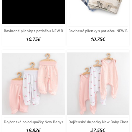
Bavlnené plienky s potlačou NEW BABY 60x80 cm STANDARD GIRL
Bavlnené plienky s potlačou NEW B
10.75€
10.75€
Dojčenské polodupačky New Baby Classic II 3ks girl ružová
Dojčenské dupačky New Baby Classic II
19.82€
27.55€