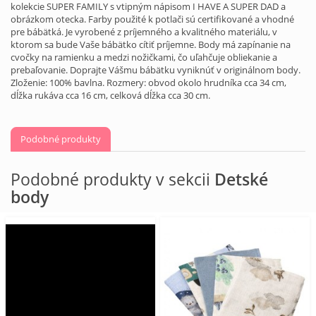
kolekcie SUPER FAMILY s vtipným nápisom I HAVE A SUPER DAD a
obrázkom otecka. Farby použité k potlači sú certifikované a vhodné
pre bábätká. Je vyrobené z príjemného a kvalitného materiálu, v
ktorom sa bude Vaše bábätko cítiť príjemne. Body má zapínanie na
cvočky na ramienku a medzi nožičkami, čo uľahčuje obliekanie a
prebaľovanie. Doprajte Vášmu bábätku vyniknúť v originálnom body.
Zloženie: 100% bavlna. Rozmery: obvod okolo hrudníka cca 34 cm,
dĺžka rukáva cca 16 cm, celková dĺžka cca 30 cm.
Podobné produkty
Podobné produkty v sekcii
Detské
body