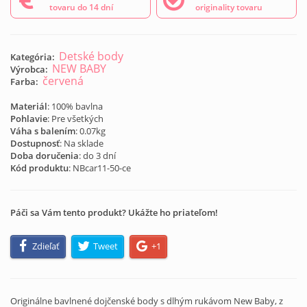
tovaru do 14 dní
originality tovaru
Detské body
Kategória:
NEW BABY
Výrobca:
červená
Farba:
Materiál
: 100% bavlna
Pohlavie
: Pre všetkých
Váha s balením
: 0.07kg
Dostupnosť
: Na sklade
Doba doručenia
: do 3 dní
Kód produktu
:
NBcar11-50-ce
Páči sa Vám tento produkt? Ukážte ho priateľom!
Zdieľať
Tweet
+1
Originálne bavlnené dojčenské body s dlhým rukávom New Baby, z