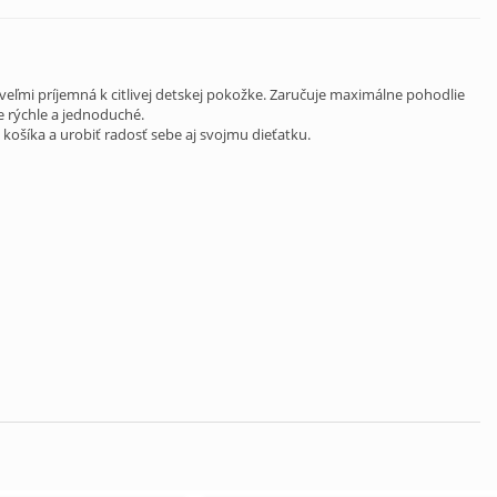
eľmi príjemná k citlivej detskej pokožke. Zaručuje maximálne pohodlie
e rýchle a jednoduché.
ošíka a urobiť radosť sebe aj svojmu dieťatku.