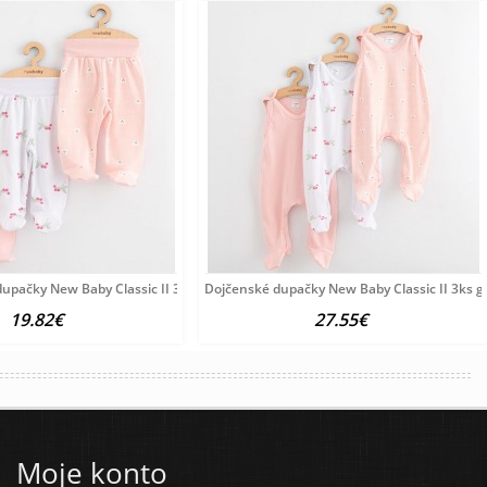
Y
upačky New Baby Classic II 3ks girl ružová
Dojčenské dupačky New Baby Classic II 3ks gi
19.82€
27.55€
Moje konto