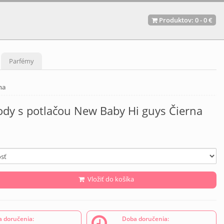
Produktov:
0
-
0 €
Parfémy
na
ody s potlačou New Baby Hi guys Čierna
Vložiť do košíka
 doručenia:
Doba doručenia: