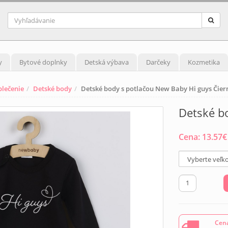
y
Bytové doplnky
Detská výbava
Darčeky
Kozmetika
blečenie
Detské body
Detské body s potlačou New Baby Hi guys Čier
Detské b
Cena:
13.57
€
Cena