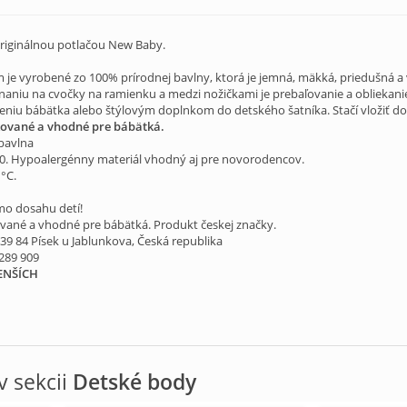
riginálnou potlačou New Baby.
e vyrobené zo 100% prírodnej bavlny, ktorá je jemná, mäkká, priedušná a v
naniu na cvočky na ramienku a medzi nožičkami je prebaľovanie a obliekani
iu bábätka alebo štýlovým doplnkom do detského šatníka. Stačí vložiť do k
ikované a vhodné pre bábätká.
bavlna
0. Hypoalergénny materiál vhodný aj pre novorodencov.
°C.
mo dosahu detí!
kované a vhodné pre bábätká. Produkt českej značky.
739 84 Písek u Jablunkova, Česká republika
 289 909
ENŠÍCH
 sekcii
Detské body