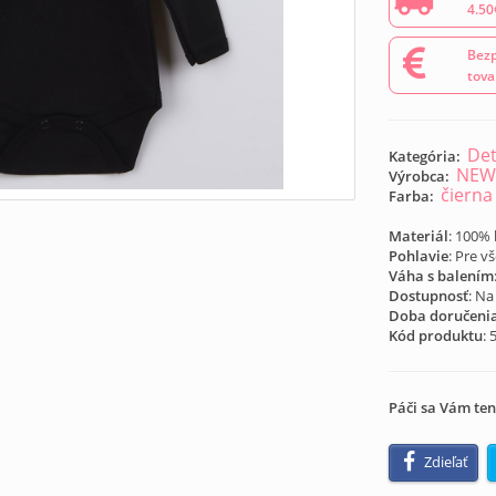
4.50
Bezp
tova
Det
Kategória:
NEW
Výrobca:
čierna
Farba:
Materiál
: 100%
Pohlavie
: Pre v
Váha s balením
Dostupnosť
: Na
Doba doručeni
Kód produktu
:
Páči sa Vám ten
Zdieľať