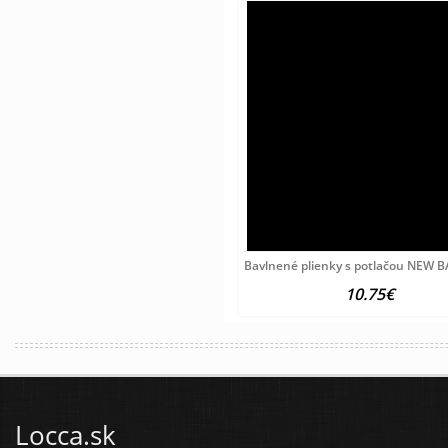
Bavlnené plienky s potlačou NEW
10.75€
Locca.sk