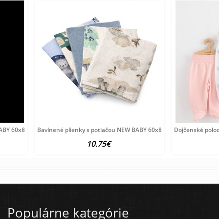
 BABY 60x80 cm STANDARD GIRL
Bavlnené plienky s potlačou NEW BABY 60x80 cm STANDARD BO
Dojčenské polod
10.75€
Populárne kategórie