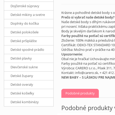
Dojčenské súpravy
Krásne a pohodlné detské body s o
Detské mikiny a svetre
Prečo si vybrať naše detské body?
Naše detské body s dlhým rukávom j
Doplnky do kočíka
pri nosení. Vďaka praktickému zapí
Body je skvelým darčekom k naroden
Detské polokošele
Farby použité na potlač sú certif
Zloženie: 100% mäkká a priedušná 
Detské pršiplášte
Certifikát: OEKO-TEX STANDARD 10
Detské spodné prádlo
Údržba: Možno prať v práčke na 40 
Upozornenie:
Detské plavky
Obal nie je hračka! Uchovávajte mi
Farby použité na potlač sú certifi
Dievčenské sukne
Výrobca: CARERO s.r.o., Písek 311, 
Kontakt: info@carero.sk, + 421 412
Detské župany
NEW BABY – S LÁSKOU PRE NAJM
Detské overaly
Detské košieľky
Podobné produkty
Detské kombinézy
Podobné produkty v