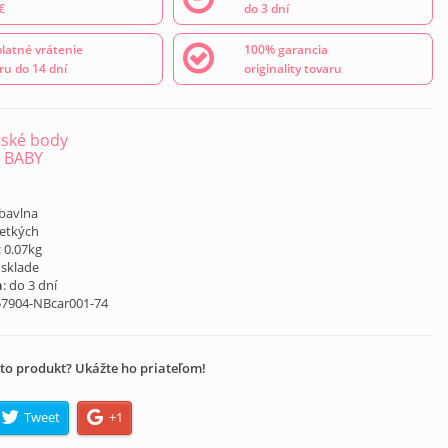
€
do 3 dní
latné vrátenie
100% garancia
ru do 14 dní
originality tovaru
ské body
 BABY
 bavlna
šetkých
: 0.07kg
 sklade
a
: do 3 dní
57904-NBcar001-74
to produkt? Ukážte ho priateľom!
Tweet
+1