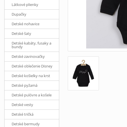
Látkové plienky
Dupačky
Detské nohavice
Detské šaty
Detské kabáty, fusaky a
bundy
Detské zavinovačky
Detské oblečenie Disney
Detské košielky na krst
Detské pyžamá
Detské pulóvre a košele
Detské vesty
Detské tričká
Detské bermudy