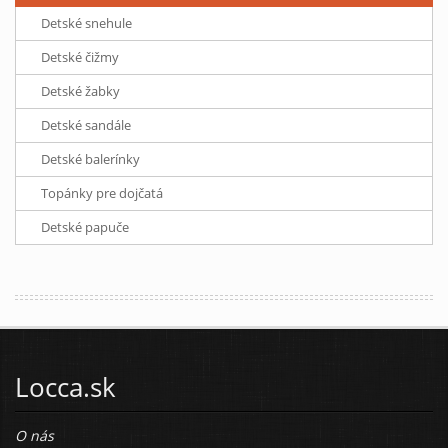
Detské snehule
Detské čižmy
Detské žabky
Detské sandále
Detské balerínky
Topánky pre dojčatá
Detské papuče
Locca.sk
O nás