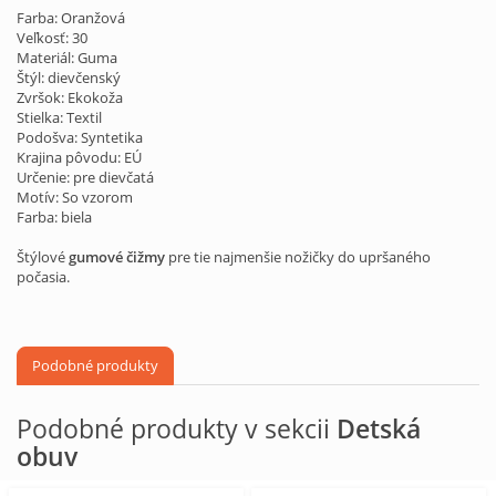
Farba: Oranžová
Veľkosť: 30
Materiál: Guma
Štýl: dievčenský
Zvršok: Ekokoža
Stielka: Textil
Podošva: Syntetika
Krajina pôvodu: EÚ
Určenie: pre dievčatá
Motív: So vzorom
Farba: biela
Štýlové
gumové čižmy
pre tie najmenšie nožičky do upršaného
počasia.
Podobné produkty
Podobné produkty v sekcii
Detská
obuv