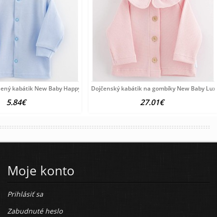
nený kabátik New Baby Happy Elephante blue
Dojčenský kabátik na gombíky New Baby Luxu
5.84€
27.01€
Moje konto
Prihlásiť sa
Zabudnuté heslo