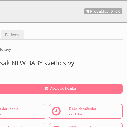
Produktov:
0
-
0 €
Parfémy
o sivý
usak NEW BABY svetlo sivý
Vložiť do košíka
 doručenia:
Doba doručenia:
€
do 3 dní