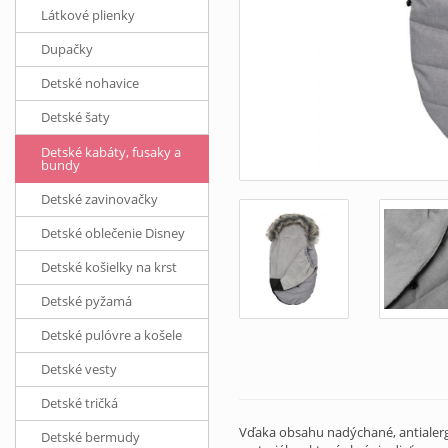
Látkové plienky
Dupačky
Detské nohavice
Detské šaty
Detské kabáty, fusaky a
bundy
Detské zavinovačky
Detské oblečenie Disney
Detské košielky na krst
Detské pyžamá
Detské pulóvre a košele
Detské vesty
Detské tričká
Vďaka obsahu nadýchané, antialergi
Detské bermudy