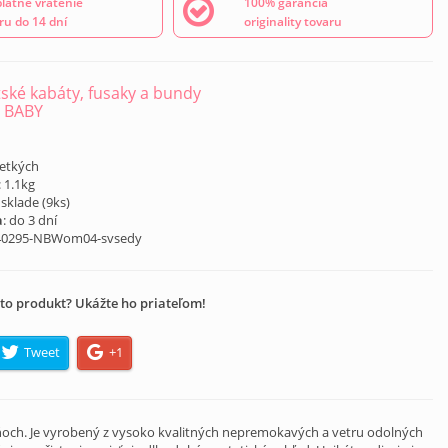
latné vrátenie
100% garancia
ru do 14 dní
originality tovaru
ské kabáty, fusaky a bundy
 BABY
šetkých
: 1.1kg
 sklade (
9
ks)
a
: do 3 dní
40295-NBWom04-svsedy
to produkt? Ukážte ho priateľom!
Tweet
+1
 dňoch. Je vyrobený z vysoko kvalitných nepremokavých a vetru odolných