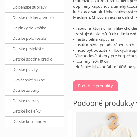
materiálov, ktoré chránia dieťa pr
doplnený kapucňou z umelej kožuši
Dojčenské súpravy
kočíkov a sánok. Univerzálny systé
Maclaren, Chicco a väčšina ďalších 
Detské mikiny a svetre
Doplnky do kočíka
- kapucňa, ktorá chráni hlavičku d
- zaisťuje dostatočnú cirkuláciu v
Detské polokošele
- nastaviteľná kapucňa
- fusak možno po odstránení vrchne
Detské pršiplášte
- môžu byť použité v hlbokých a š
- Viacbodové otvory pre bezpečno
Detské spodné prádlo
- rozmery: 90x49 cm
- zloženie: látka poťahu: 100% pol
Detské plavky
Dievčenské sukne
Podobné produkty
Detské župany
Detské overaly
Podobné produkty v
Detské košieľky
Detské kombinézy