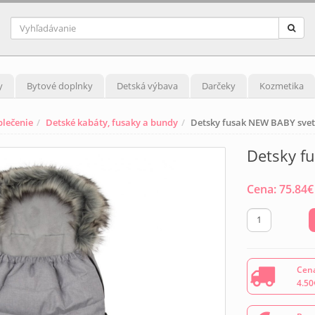
y
Bytové doplnky
Detská výbava
Darčeky
Kozmetika
blečenie
Detské kabáty, fusaky a bundy
Detsky fusak NEW BABY svetl
Detsky f
Cena:
75.84
€
Cena
4.50