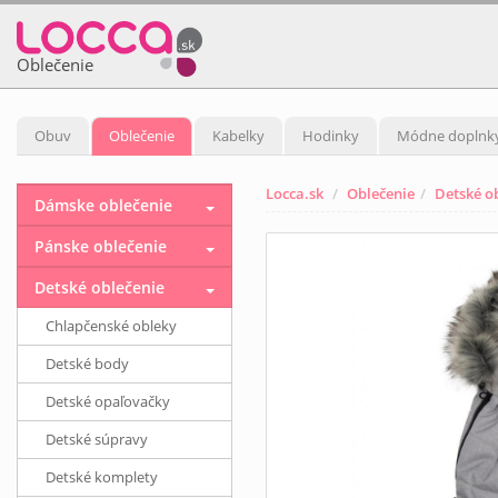
Oblečenie
Obuv
Oblečenie
Kabelky
Hodinky
Módne doplnk
Locca.sk
Oblečenie
Detské o
Dámske oblečenie
Pánske oblečenie
Detské oblečenie
Chlapčenské obleky
Detské body
Detské opaľovačky
Detské súpravy
Detské komplety