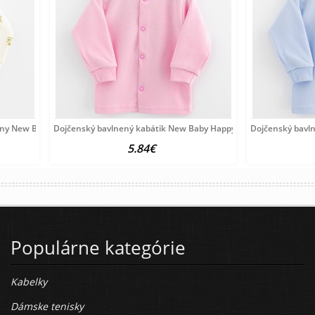
lny New Baby Olivy béžová
Dojčenský bavlnený kabátik New Baby Happy Elephante pink
Dojčenský bavl
5.84€
Populárne kategórie
Kabelky
Dámske tenisky