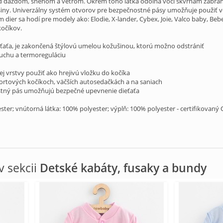
ed dažďom, snehom a vetrom. Okrem toho látka odolná voči škvrnám zabraňuje
ny. Univerzálny systém otvorov pre bezpečnostné pásy umožňuje použiť vo
m dier sa hodí pre modely ako: Elodie, X-lander, Cybex, Joie, Valco baby, B
kočíkov.
ieťaťa, je zakončená štýlovú umelou kožušinou, ktorú možno odstrániť
zduchu a termoreguláciu
j vrstvy použiť ako hrejivú vložku do kočíka
portových kočíkoch, väčších autosedačkách a na saniach
stný pás umožňujú bezpečné upevnenie dieťaťa
yester; vnútorná látka: 100% polyester; výplň: 100% polyester - certifikova
 sekcii
Detské kabáty, fusaky a bundy