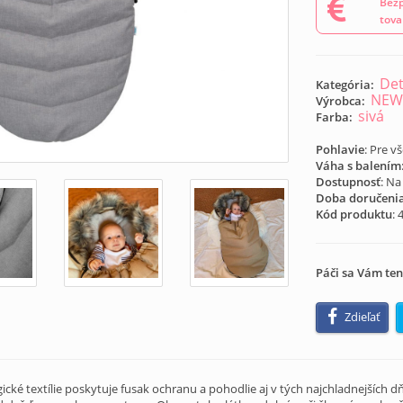
Bezp
tova
Det
Kategória:
NEW
Výrobca:
sivá
Farba:
Pohlavie
: Pre v
Váha s balením
Dostupnosť
: Na
Doba doručeni
Kód produktu
:
Páči sa Vám ten
Zdieľať
cké textílie poskytuje fusak ochranu a pohodlie aj v tých najchladnejších