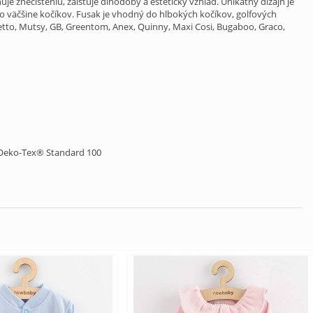
 znečisteniu, zaisťuje dlhodobý a estetický vzhľad. Unikátny dizajn je
 väčšine kočíkov. Fusak je vhodný do hlbokých kočíkov, golfových
ebetto, Mutsy, GB, Greentom, Anex, Quinny, Maxi Cosi, Bugaboo, Graco,
ný Oeko-Tex® Standard 100