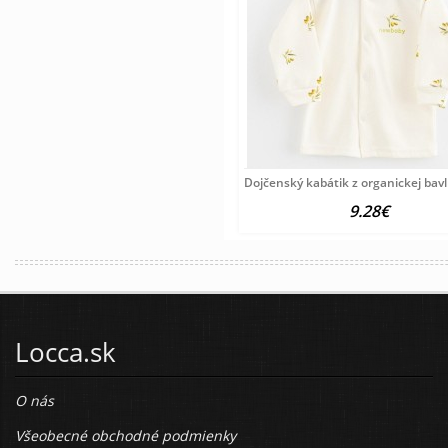
Dojčenský kabátik z organickej bav
9.28€
Locca.sk
O nás
Všeobecné obchodné podmienky