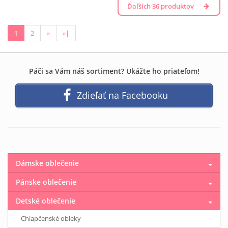
Ďaľších 36 produktov
1
2
»
»|
Páči sa Vám náš sortiment? Ukážte ho priateľom!
Zdieľať na Facebooku
Dámske oblečenie
Pánske oblečenie
Detské oblečenie
Chlapčenské obleky