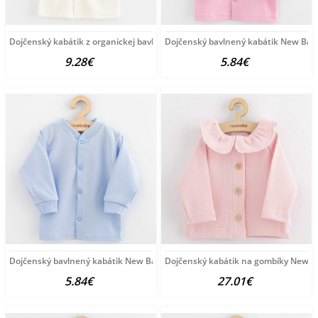
Dojčenský kabátik z organickej bavlny New Baby Olivy
Dojčenský bavlnený kabátik New Bab
9.28€
5.84€
Dojčenský bavlnený kabátik New Baby Happy Elephante
Dojčenský kabátik na gombíky New B
5.84€
27.01€