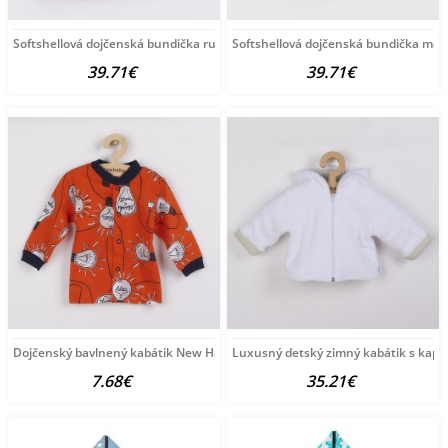
Softshellová dojčenská bundička ružová
Softshellová dojčenská bundička mod
39.71€
39.71€
Dojčenský bavlnený kabátik New Happy Bulbs oranžová
Luxusný detský zimný kabátik s ka
7.68€
35.21€