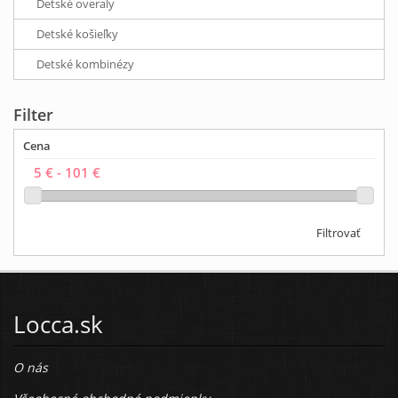
Detské overaly
Detské košieľky
Detské kombinézy
Filter
Cena
Filtrovať
Locca.sk
O nás