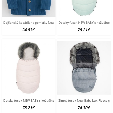
Dojčenský kabátik na gombíky New Baby Luxury clothing
Detsky fusak NEW BABY s kožušinou s
24.83€
78.21€
Detsky fusak NEW BABY s kožušinou dusty pink ružová
Zimný fusak New Baby Lux Fleece gra
78.21€
74.30€