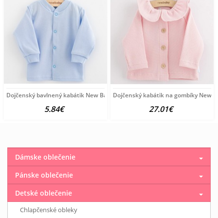
Dojčenský bavlnený kabátik New Baby Happy Elephante blue
Dojčenský kabátik na gombíky New B
5.84€
27.01€
Dámske oblečenie
Pánske oblečenie
Detské oblečenie
Chlapčenské obleky