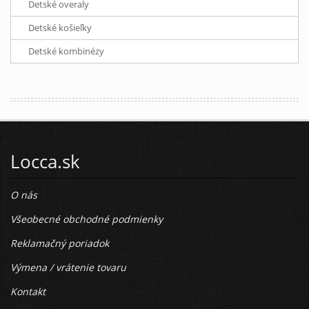
Detské overaly
Detské košieľky
Detské kombinézy
Locca.sk
O nás
Všeobecné obchodné podmienky
Reklamačný poriadok
Výmena / vrátenie tovaru
Kontakt