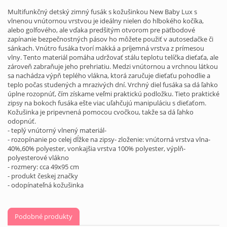
Multifunkčný detský zimný fusák s kožušinkou New Baby Lux s
vlnenou vnútornou vrstvou je ideálny nielen do hlbokého kočíka,
alebo golfového, ale vďaka predšitým otvorom pre päťbodové
zapínanie bezpečnostných pásov ho môžete použiť v autosedačke či
sánkach. Vnútro fusáka tvorí mäkká a príjemná vrstva z prímesou
vlny. Tento materiál pomáha udržovať stálu teplotu telíčka dieťaťa, ale
zároveň zabraňuje jeho prehriatiu. Medzi vnútornou a vrchnou látkou
sa nachádza výpň teplého vlákna, ktorá zaručuje dieťaťu pohodlie a
teplo počas studených a mrazivých dní. Vrchný diel fusáka sa dá ľahko
úplne rozopnúť, čím získame veľmi praktickú podložku. Tieto praktické
zipsy na bokoch fusáka ešte viac uľahčujú manipuláciu s dieťaťom.
Kožušinka je pripevnená pomocou cvočkou, takže sa dá ľahko
odopnúť.
- teplý vnútorný vlnený materiál-
- rozopínanie po celej dĺžke na zipsy- zloženie: vnútorná vrstva vlna-
40%,60% polyester, vonkajšia vrstva 100% polyester, výplň-
polyesterové vlákno
- rozmery: cca 49x95 cm
- produkt českej značky
- odopínateľná kožušinka
Podobné produkty