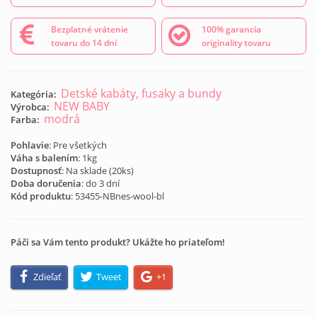
Bezplatné vrátenie
100% garancia
tovaru do 14 dní
originality tovaru
Detské kabáty, fusaky a bundy
Kategória:
NEW BABY
Výrobca:
modrá
Farba:
Pohlavie
: Pre všetkých
Váha s balením
: 1kg
Dostupnosť
: Na sklade (
20
ks)
Doba doručenia
: do 3 dní
Kód produktu
:
53455-NBnes-wool-bl
Páči sa Vám tento produkt? Ukážte ho priateľom!
Zdieľať
Tweet
+1