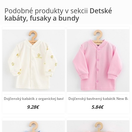
Podobné produkty v sekcii
Detské
kabáty, fusaky a bundy
Dojčenský kabátik z organickej bavlny New Baby Olivy béžová
Dojčenský bavlnený kabátik New Bab
9.28€
5.84€