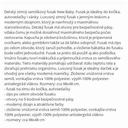
Detský zimný semiškový fusak New Baby. Fusak je ideálny do kočíka,
autosedačky i sánky. Luxusný zimný fusak s jemným leskom a
moderným dizajnom, ktorý je navrhnutý s maximálnou
starostlivosťou. Detský fusak má otvory pre bezpečnostné pásy,
vďaka čomu je možné dosiahnuť maximálneho bezpečia počas
cestovania. Kapucňa je zdobená kožušinou, ktorá je pripevnená
cvočkami, alebo gombíkmi takže sa dá ľahko odopnúť. Fusak má zips
po celom obvode, ktorý zaručí pohodlie, a vloženie bábätka do fusaku
bude veľmi jednoduché. Fusak sa preto dá použiť aj ako podložka.
Vnútro fusaku tvorí mäkkučká a príjemnučká vrstva zo semiškového
materiálu. Tieto materiály pomáhajú udržiavať stálu teplotu tela a
zbraňujú prehriatiu organizmu. Luxusný fusak je ideálny darček a je
vhodný pre všetky moderné mamičky. Zloženie: vnútorná vrstva
semiš, vonkajšia vrstva 100% polyester, výplň-100% polyester-
antialergické vlákno. Rozmery: cca 98x48 cm.
- fusak na zimu do kočíka, autosedačky
- zips po celom obvode fusaku
- otvory na 5-bodové bezpečnostné pásy
- moderný dizajn a atraktívne farby
- zloženie: vnútorná vrstva semiš-100% polyester, vonkajšia vrstva
100% polyester, výplň-100% polyester-antialergické vlákno
- rozmery: cca 98x48 cm