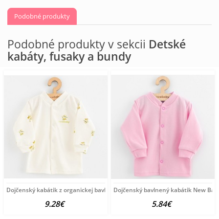
Podobné produkty
Podobné produkty v sekcii
Detské
kabáty, fusaky a bundy
Dojčenský kabátik z organickej bavlny New Baby Olivy béžová
Dojčenský bavlnený kabátik New Bab
9.28€
5.84€