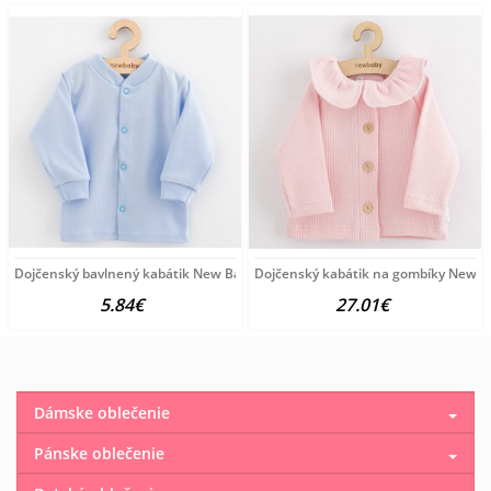
Dojčenský bavlnený kabátik New Baby Happy Elephante blue
Dojčenský kabátik na gombíky New B
5.84€
27.01€
Dámske oblečenie
Pánske oblečenie