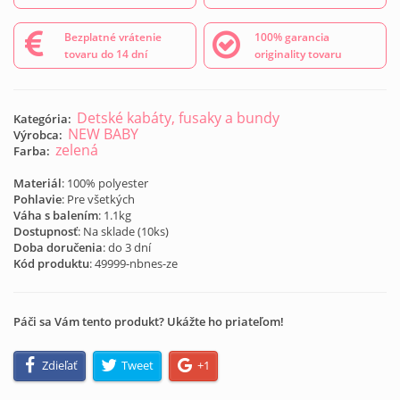
Bezplatné vrátenie
100% garancia
tovaru do 14 dní
originality tovaru
Detské kabáty, fusaky a bundy
Kategória:
NEW BABY
Výrobca:
zelená
Farba:
Materiál
: 100% polyester
Pohlavie
: Pre všetkých
Váha s balením
: 1.1kg
Dostupnosť
: Na sklade (
10
ks)
Doba doručenia
: do 3 dní
Kód produktu
:
49999-nbnes-ze
Páči sa Vám tento produkt? Ukážte ho priateľom!
Zdieľať
Tweet
+1