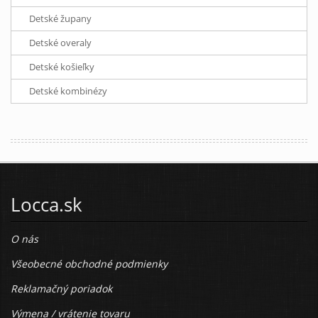
Detské župany
Detské overaly
Detské košieľky
Detské kombinézy
Locca.sk
O nás
Všeobecné obchodné podmienky
Reklamačný poriadok
Výmena / vrátenie tovaru