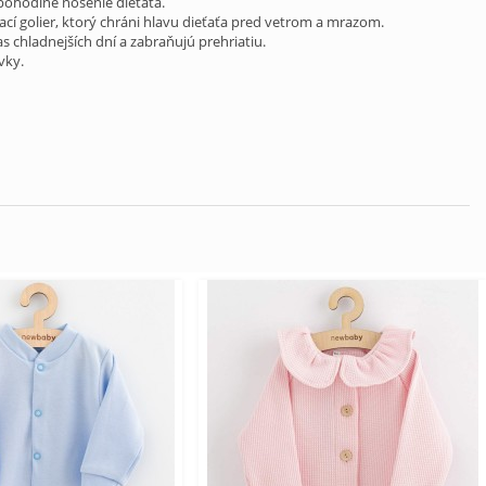
pohodlné nosenie dieťaťa.
í golier, ktorý chráni hlavu dieťaťa pred vetrom a mrazom.
chladnejších dní a zabraňujú prehriatiu.
vky.