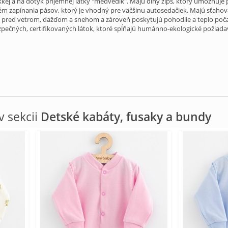
ej a na dotyk príjemnej látky "medvedík". Majú dlhý zips, ktorý umožňuje 
 zapínania pásov, ktorý je vhodný pre väčšinu autosedačiek. Majú sťahovac
 pred vetrom, dažďom a snehom a zároveň poskytujú pohodlie a teplo počas 
zpečných, certifikovaných látok, ktoré spĺňajú humánno-ekologické požiada
 sekcii
Detské kabáty, fusaky a bundy