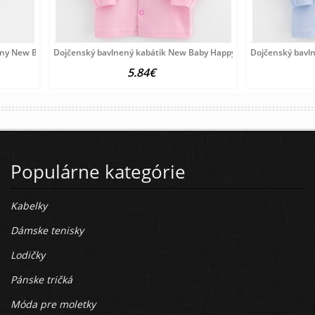
lny New Baby Olivy béžová
Dojčenský bavlnený kabátik New Baby Happy Elephante pink
Dojčenský bavl
5.84€
Populárne kategórie
Kabelky
Dámske tenisky
Lodičky
Pánske tričká
Móda pre moletky