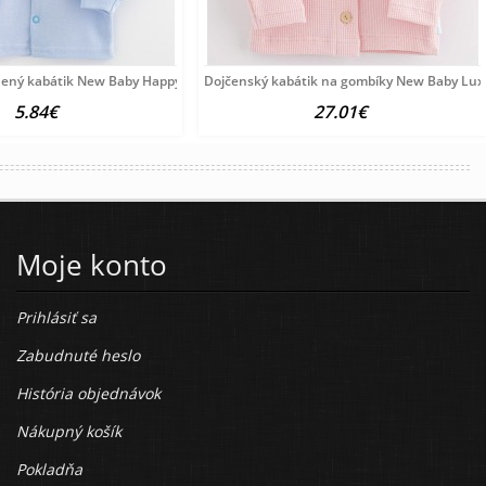
nený kabátik New Baby Happy Elephante blue
Dojčenský kabátik na gombíky New Baby Luxu
5.84€
27.01€
Moje konto
Prihlásiť sa
Zabudnuté heslo
História objednávok
Nákupný košík
Pokladňa