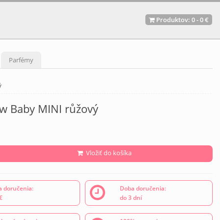
Produktov:
0
-
0 €
Parfémy
ý
w Baby MINI růžový
Vložiť do košíka
 doručenia:
Doba doručenia:
€
do 3 dní