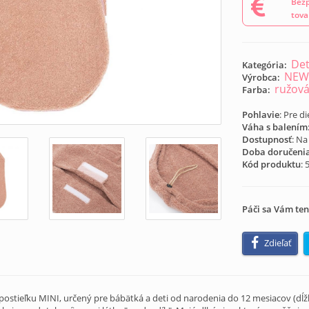
Bezp
tova
Det
Kategória:
NEW
Výrobca:
ružov
Farba:
Pohlavie
: Pre d
Váha s balením
Dostupnosť
: Na
Doba doručeni
Kód produktu
:
Páči sa Vám ten
Zdieľať
ostieľku MINI, určený pre bábätká a deti od narodenia do 12 mesiacov (dĺž