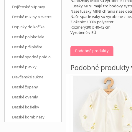
Nánožníky MINI sú vyrobené z mäkk
Fusaky MINI majú trojbodový systém
Dojčenské súpravy
Naše fusaky MINI chránia naše deti
Naše spacie vaky sú vyrobené z be
Detské mikiny a svetre
Zloženie: 100% polyester
Doplnky do kočíka
Rozmery:90 x 40-42 cm
Vyrobené v EÚ
Detské polokošele
Detské pršiplášte
Podobné produkty
Detské spodné prádlo
Podobné produkty v
Detské plavky
Dievčenské sukne
Detské župany
Detské overaly
Detské košieľky
Detské kombinézy