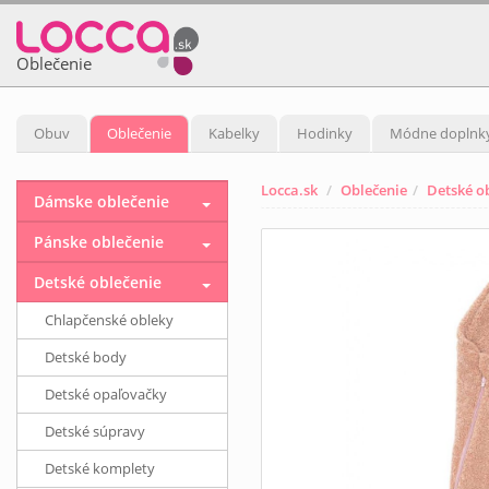
Oblečenie
Obuv
Oblečenie
Kabelky
Hodinky
Módne doplnk
Locca.sk
Oblečenie
Detské o
Dámske oblečenie
Pánske oblečenie
Detské oblečenie
Chlapčenské obleky
Detské body
Detské opaľovačky
Detské súpravy
Detské komplety