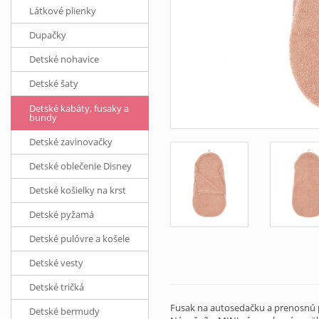
Látkové plienky
Dupačky
Detské nohavice
Detské šaty
Detské kabáty, fusaky a
bundy
Detské zavinovačky
Detské oblečenie Disney
Detské košielky na krst
Detské pyžamá
Detské pulóvre a košele
Detské vesty
Detské tričká
Fusak na autosedačku a prenosnú p
Detské bermudy