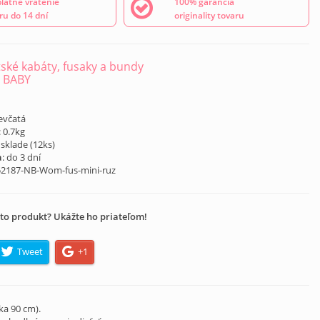
latné vrátenie
100% garancia
ru do 14 dní
originality tovaru
ské kabáty, fusaky a bundy
 BABY
á
ievčatá
: 0.7kg
 sklade (
12
ks)
a
: do 3 dní
52187-NB-Wom-fus-mini-ruz
to produkt? Ukážte ho priateľom!
Tweet
+1
ka 90 cm).