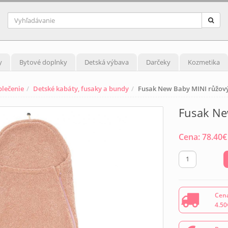
y
Bytové doplnky
Detská výbava
Darčeky
Kozmetika
blečenie
Detské kabáty, fusaky a bundy
Fusak New Baby MINI růžov
Fusak Ne
Cena:
78.40
€
Cena
4.50