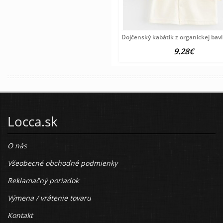
Dojčenský kabátik z organickej bav
9.28€
Locca.sk
O nás
Všeobecné obchodné podmienky
Reklamačný poriadok
Výmena / vrátenie tovaru
Kontakt