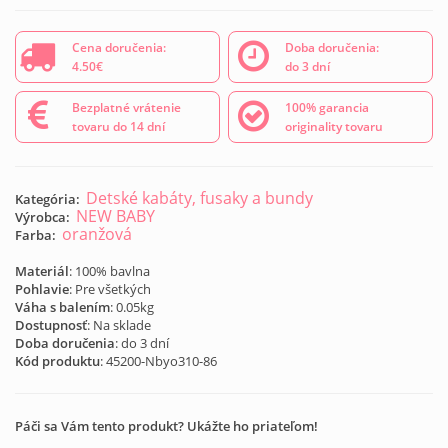
Cena doručenia:
Doba doručenia:
4.50€
do 3 dní
Bezplatné vrátenie
100% garancia
tovaru do 14 dní
originality tovaru
Detské kabáty, fusaky a bundy
Kategória:
NEW BABY
Výrobca:
oranžová
Farba:
Materiál
: 100% bavlna
Pohlavie
: Pre všetkých
Váha s balením
: 0.05kg
Dostupnosť
: Na sklade
Doba doručenia
: do 3 dní
Kód produktu
:
45200-Nbyo310-86
Páči sa Vám tento produkt? Ukážte ho priateľom!