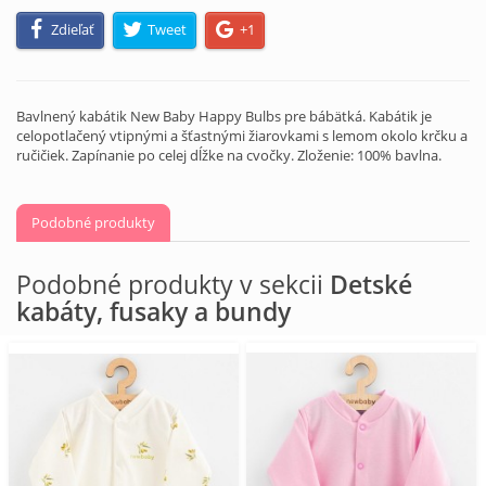
Zdieľať
Tweet
+1
Bavlnený kabátik New Baby Happy Bulbs pre bábätká. Kabátik je
celopotlačený vtipnými a šťastnými žiarovkami s lemom okolo krčku a
ručičiek. Zapínanie po celej dĺžke na cvočky. Zloženie: 100% bavlna.
Podobné produkty
Podobné produkty v sekcii
Detské
kabáty, fusaky a bundy