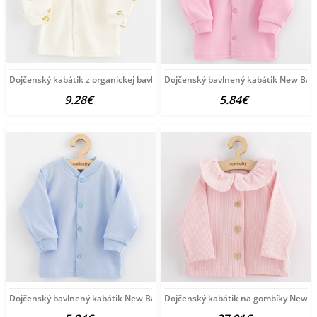
Dojčenský kabátik z organickej bavlny New Baby Olivy béžová
Dojčenský bavlnený kabátik New Bab
9.28€
5.84€
Dojčenský bavlnený kabátik New Baby Happy Elephante blue
Dojčenský kabátik na gombíky New B