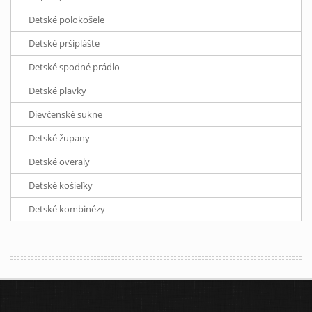
Detské polokošele
Detské pršiplášte
Detské spodné prádlo
Detské plavky
Dievčenské sukne
Detské župany
Detské overaly
Detské košieľky
Detské kombinézy