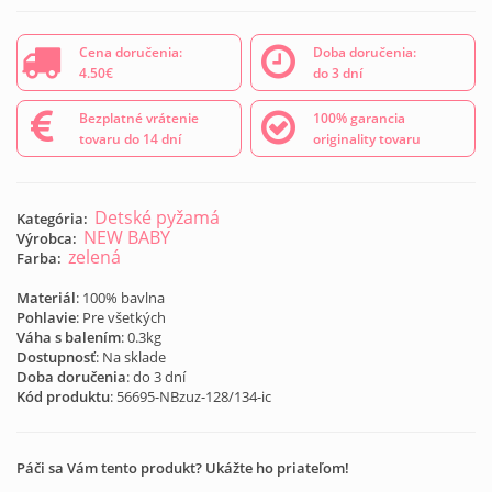
Cena doručenia:
Doba doručenia:
4.50€
do 3 dní
Bezplatné vrátenie
100% garancia
tovaru do 14 dní
originality tovaru
Detské pyžamá
Kategória:
NEW BABY
Výrobca:
zelená
Farba:
Materiál
: 100% bavlna
Pohlavie
: Pre všetkých
Váha s balením
: 0.3kg
Dostupnosť
: Na sklade
Doba doručenia
: do 3 dní
Kód produktu
:
56695-NBzuz-128/134-ic
Páči sa Vám tento produkt? Ukážte ho priateľom!