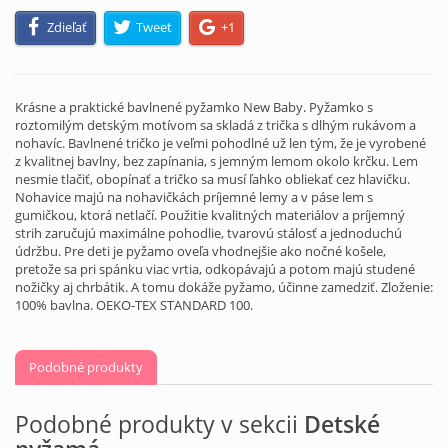
Zdieľať
Tweet
+1
Krásne a praktické bavlnené pyžamko New Baby. Pyžamko s
roztomilým detským motívom sa skladá z trička s dlhým rukávom a
nohavíc. Bavlnené tričko je veľmi pohodlné už len tým, že je vyrobené
z kvalitnej bavlny, bez zapínania, s jemným lemom okolo krčku. Lem
nesmie tlačiť, obopínať a tričko sa musí ľahko obliekať cez hlavičku.
Nohavice majú na nohavičkách príjemné lemy a v páse lem s
gumičkou, ktorá netlačí. Použitie kvalitných materiálov a príjemný
strih zaručujú maximálne pohodlie, tvarovú stálosť a jednoduchú
údržbu. Pre deti je pyžamo oveľa vhodnejšie ako nočné košele,
pretože sa pri spánku viac vrtia, odkopávajú a potom majú studené
nožičky aj chrbátik. A tomu dokáže pyžamo, účinne zamedziť. Zloženie:
100% bavlna. OEKO-TEX STANDARD 100.
Podobné produkty
Podobné produkty v sekcii
Detské