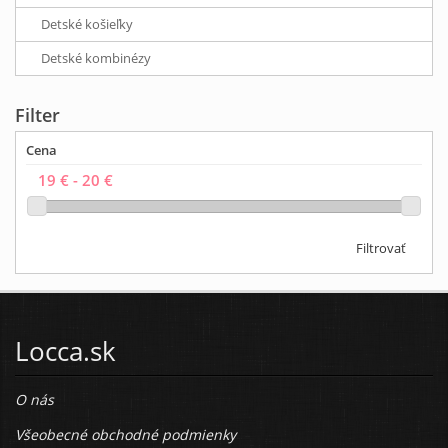
Detské košieľky
Detské kombinézy
Filter
Cena
Filtrovať
Locca.sk
O nás
Všeobecné obchodné podmienky